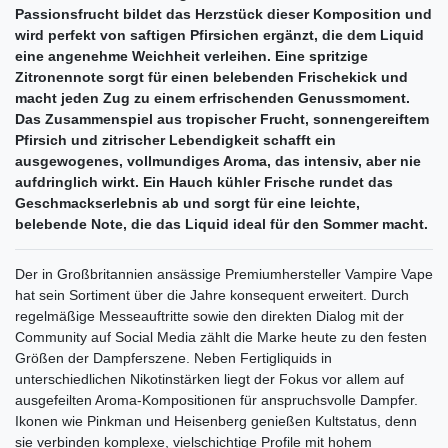
Passionsfrucht bildet das Herzstück dieser Komposition und
wird perfekt von saftigen Pfirsichen ergänzt, die dem Liquid
eine angenehme Weichheit verleihen. Eine spritzige
Zitronennote sorgt für einen belebenden Frischekick und
macht jeden Zug zu einem erfrischenden Genussmoment.
Das Zusammenspiel aus tropischer Frucht, sonnengereiftem
Pfirsich und zitrischer Lebendigkeit schafft ein
ausgewogenes, vollmundiges Aroma, das intensiv, aber nie
aufdringlich wirkt. Ein Hauch kühler Frische rundet das
Geschmackserlebnis ab und sorgt für eine leichte,
belebende Note, die das Liquid ideal für den Sommer macht.
Der in Großbritannien ansässige Premiumhersteller Vampire Vape
hat sein Sortiment über die Jahre konsequent erweitert. Durch
regelmäßige Messeauftritte sowie den direkten Dialog mit der
Community auf Social Media zählt die Marke heute zu den festen
Größen der Dampferszene. Neben Fertigliquids in
unterschiedlichen Nikotinstärken liegt der Fokus vor allem auf
ausgefeilten Aroma-Kompositionen für anspruchsvolle Dampfer.
Ikonen wie Pinkman und Heisenberg genießen Kultstatus, denn
sie verbinden komplexe, vielschichtige Profile mit hohem