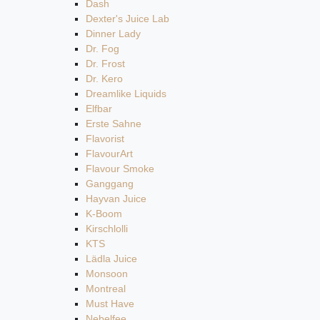
Dash
Dexter's Juice Lab
Dinner Lady
Dr. Fog
Dr. Frost
Dr. Kero
Dreamlike Liquids
Elfbar
Erste Sahne
Flavorist
FlavourArt
Flavour Smoke
Ganggang
Hayvan Juice
K-Boom
Kirschlolli
KTS
Lädla Juice
Monsoon
Montreal
Must Have
Nebelfee