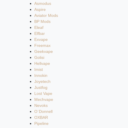
Asmodus
Aspire
Aviator Mods
BP Mods
Eleaf
Elfbar
Exvape
Freemax
Geekvape
Golisi
Hellvape
Imist
Innokin
Joyetech
Justfog
Lost Vape
Mechvape
Nevoks
O`Donnell
OXBAR
Pipeline