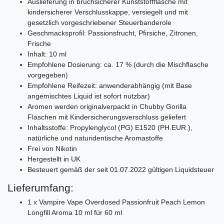
Auslieferung in bruchsicherer Kunststoffflasche mit
kindersicherer Verschlusskappe, versiegelt und mit
gesetzlich vorgeschriebener Steuerbanderole
Geschmacksprofil: Passionsfrucht, Pfirsiche, Zitronen,
Frische
Inhalt: 10 ml
Empfohlene Dosierung: ca. 17 % (durch die Mischflasche
vorgegeben)
Empfohlene Reifezeit: anwenderabhängig (mit Base
angemischtes Liquid ist sofort nutzbar)
Aromen werden originalverpackt in Chubby Gorilla
Flaschen mit Kindersicherungsverschluss geliefert
Inhaltsstoffe: Propylenglycol (PG) E1520 (PH.EUR.),
natürliche und naturidentische Aromastoffe
Frei von Nikotin
Hergestellt in UK
Besteuert gemäß der seit 01.07.2022 gültigen Liquidsteuer
Lieferumfang:
1 x Vampire Vape Overdosed Passionfruit Peach Lemon
Longfill Aroma 10 ml für 60 ml