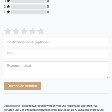
3
0
2
0
1
0
Bewertungssterne
1
2
3
4
5
von
von
von
von
von
Ihr
Platzhalter
5
5
5
5
5
Anzeigename
Bewertungssternen
Bewertungssternen
Bewertungssternen
Bewertungssternen
Bewertungssternen
(optional)
Titel
Rezensionstext
Rezension senden
*
Abgegebene Produktbewertungen werden von uns regelmäßig überprüft. Wir
behalten uns vor, Produktbewertungen ohne Bezug auf die Qualität der Ware (zum