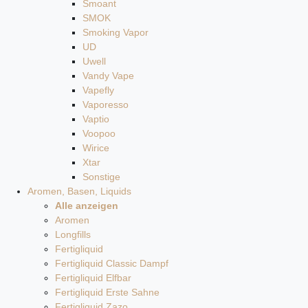
Smoant
SMOK
Smoking Vapor
UD
Uwell
Vandy Vape
Vapefly
Vaporesso
Vaptio
Voopoo
Wirice
Xtar
Sonstige
Aromen, Basen, Liquids
Alle anzeigen
Aromen
Longfills
Fertigliquid
Fertigliquid Classic Dampf
Fertigliquid Elfbar
Fertigliquid Erste Sahne
Fertigliquid Zazo