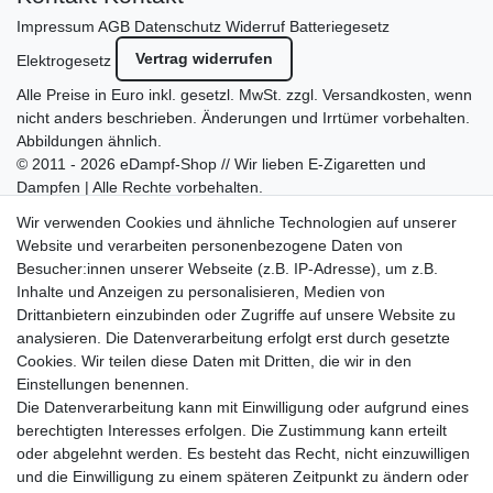
Impressum
AGB
Datenschutz
Widerruf
Batteriegesetz
Vertrag widerrufen
Elektrogesetz
Alle Preise in Euro inkl. gesetzl. MwSt. zzgl.
Versandkosten
, wenn
nicht anders beschrieben. Änderungen und Irrtümer vorbehalten.
Abbildungen ähnlich.
© 2011 - 2026 eDampf-Shop // Wir lieben E-Zigaretten und
Dampfen | Alle Rechte vorbehalten.
Besuchen Sie auch unseren
SURAO Krisenvorsorge Onlineshop
Wir verwenden Cookies und ähnliche Technologien auf unserer
mit vielen spannenden Artikeln.
Website und verarbeiten personenbezogene Daten von
Besucher:innen unserer Webseite (z.B. IP-Adresse), um z.B.
Bitte entschuldigen Sie, wenn wir telefonisch wegen hoher
Inhalte und Anzeigen zu personalisieren, Medien von
betrieblicher Auslastung nicht erreichbar sein sollten.
Drittanbietern einzubinden oder Zugriffe auf unsere Website zu
Schreiben Sie uns gerne eine E-Mail mit Ihrer Telefonnummer
analysieren. Die Datenverarbeitung erfolgt erst durch gesetzte
und der Bitte um Rückruf.
Cookies. Wir teilen diese Daten mit Dritten, die wir in den
Wir rufen Sie schnellstmöglich zurück.
Einstellungen benennen.
Die Datenverarbeitung kann mit Einwilligung oder aufgrund eines
Wir versenden in die folgenden Länder
berechtigten Interesses erfolgen. Die Zustimmung kann erteilt
oder abgelehnt werden. Es besteht das Recht, nicht einzuwilligen
und die Einwilligung zu einem späteren Zeitpunkt zu ändern oder
Versandkostenfrei (DE) ab 69 €