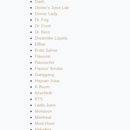
Dash
Dexter's Juice Lab
Dinner Lady
Dr. Fog
Dr. Frost
Dr. Kero
Dreamlike Liquids
Elfbar
Erste Sahne
Flavorist
FlavourArt
Flavour Smoke
Ganggang
Hayvan Juice
K-Boom
Kirschlolli
KTS
Lädla Juice
Monsoon
Montreal
Must Have
Nebelfee