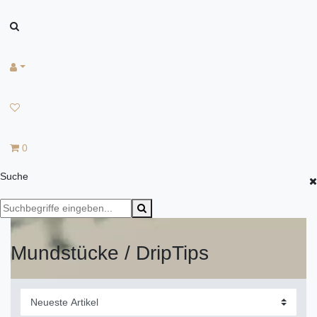
0
Suche
Mundstücke / DripTips