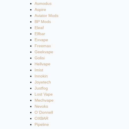
Asmodus
Aspire
Aviator Mods
BP Mods
Eleaf
Elfbar
Exvape
Freemax
Geekvape
Golisi
Hellvape
Imist
Innokin
Joyetech
Justfog
Lost Vape
Mechvape
Nevoks
O`Donnell
OXBAR
Pipeline