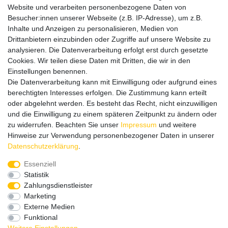
mit vielen spannenden Artikeln.
Website und verarbeiten personenbezogene Daten von
Besucher:innen unserer Webseite (z.B. IP-Adresse), um z.B.
Bitte entschuldigen Sie, wenn wir telefonisch wegen hoher
Inhalte und Anzeigen zu personalisieren, Medien von
betrieblicher Auslastung nicht erreichbar sein sollten.
Drittanbietern einzubinden oder Zugriffe auf unsere Website zu
Schreiben Sie uns gerne eine E-Mail mit Ihrer Telefonnummer
analysieren. Die Datenverarbeitung erfolgt erst durch gesetzte
und der Bitte um Rückruf.
Cookies. Wir teilen diese Daten mit Dritten, die wir in den
Wir rufen Sie schnellstmöglich zurück.
Einstellungen benennen.
Die Datenverarbeitung kann mit Einwilligung oder aufgrund eines
Wir versenden in die folgenden Länder
berechtigten Interesses erfolgen. Die Zustimmung kann erteilt
oder abgelehnt werden. Es besteht das Recht, nicht einzuwilligen
und die Einwilligung zu einem späteren Zeitpunkt zu ändern oder
Versandkostenfrei (DE) ab 69 €
zu widerrufen. Beachten Sie unser
Impressum
und weitere
Hinweise zur Verwendung personenbezogener Daten in unserer
Daten­schutz­erklärung
.
Essenziell
Statistik
Zahlungsdienstleister
Marketing
Externe Medien
Funktional