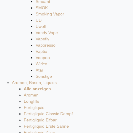
Smoant
SMOK
Smoking Vapor
UD
Uwell
Vandy Vape
Vapefly
Vaporesso
Vaptio
Voopoo
Wirice
Xtar
Sonstige
Aromen, Basen, Liquids
Alle anzeigen
Aromen
Longfills
Fertigliquid
Fertigliquid Classic Dampf
Fertigliquid Elfbar
Fertigliquid Erste Sahne
Fertigliquid Zazo