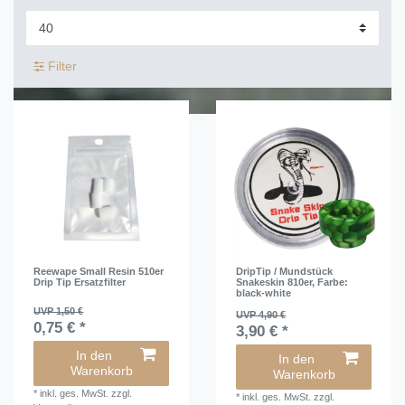
Filter
Reewape Small Resin 510er
DripTip / Mundstück
Drip Tip Ersatzfilter
Snakeskin 810er
, Farbe:
black-white
UVP 1,50 €
UVP 4,90 €
0,75 € *
3,90 € *
In den
In den
Warenkorb
Warenkorb
*
inkl. ges. MwSt.
zzgl.
*
inkl. ges. MwSt.
zzgl.