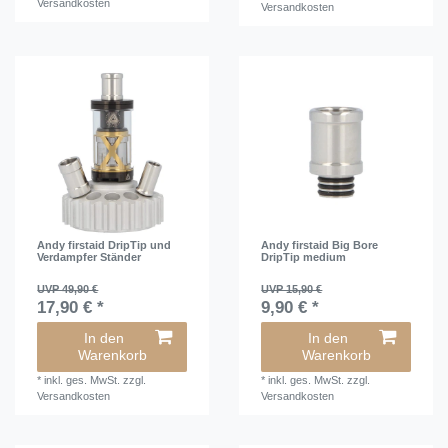
Versandkosten
Versandkosten
Andy firstaid DripTip und
Andy firstaid Big Bore
Verdampfer Ständer
DripTip medium
UVP 49,90 €
UVP 15,90 €
17,90 € *
9,90 € *
In den
In den
Warenkorb
Warenkorb
*
inkl. ges. MwSt.
zzgl.
*
inkl. ges. MwSt.
zzgl.
Versandkosten
Versandkosten