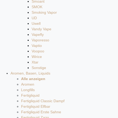
Smoant
SMOK
Smoking Vapor
UD
Uwell
Vandy Vape
Vapefly
Vaporesso
Vaptio
Voopoo
Wirice
Xtar
Sonstige
Aromen, Basen, Liquids
Alle anzeigen
Aromen
Longfills
Fertigliquid
Fertigliquid Classic Dampf
Fertigliquid Elfbar
Fertigliquid Erste Sahne
Fertigliquid Zazo