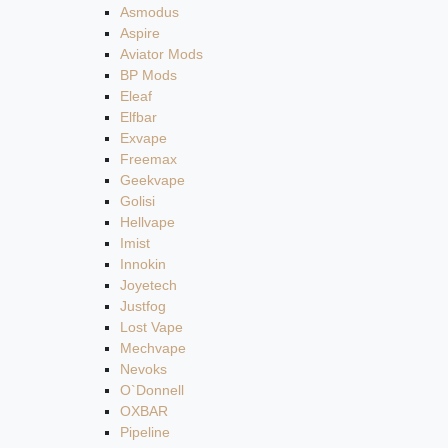
Asmodus
Aspire
Aviator Mods
BP Mods
Eleaf
Elfbar
Exvape
Freemax
Geekvape
Golisi
Hellvape
Imist
Innokin
Joyetech
Justfog
Lost Vape
Mechvape
Nevoks
O`Donnell
OXBAR
Pipeline