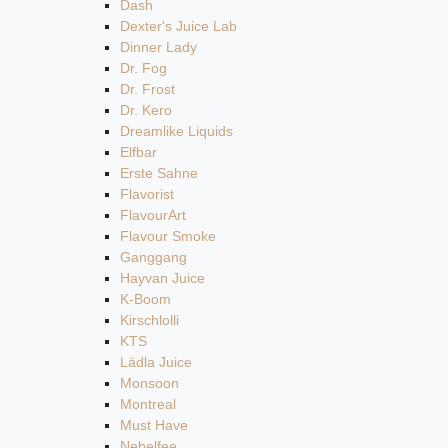
Dash
Dexter's Juice Lab
Dinner Lady
Dr. Fog
Dr. Frost
Dr. Kero
Dreamlike Liquids
Elfbar
Erste Sahne
Flavorist
FlavourArt
Flavour Smoke
Ganggang
Hayvan Juice
K-Boom
Kirschlolli
KTS
Lädla Juice
Monsoon
Montreal
Must Have
Nebelfee