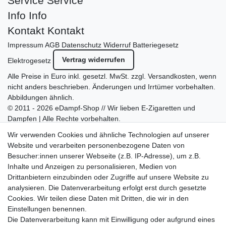
Service
Service
Info
Info
Kontakt
Kontakt
Impressum
AGB
Datenschutz
Widerruf
Batteriegesetz
Vertrag widerrufen
Elektrogesetz
Alle Preise in Euro inkl. gesetzl. MwSt. zzgl.
Versandkosten
, wenn
nicht anders beschrieben. Änderungen und Irrtümer vorbehalten.
Abbildungen ähnlich.
© 2011 - 2026 eDampf-Shop // Wir lieben E-Zigaretten und
Dampfen | Alle Rechte vorbehalten.
Besuchen Sie auch unseren
SURAO Krisenvorsorge Onlineshop
Wir verwenden Cookies und ähnliche Technologien auf unserer
mit vielen spannenden Artikeln.
Website und verarbeiten personenbezogene Daten von
Besucher:innen unserer Webseite (z.B. IP-Adresse), um z.B.
Bitte entschuldigen Sie, wenn wir telefonisch wegen hoher
Inhalte und Anzeigen zu personalisieren, Medien von
betrieblicher Auslastung nicht erreichbar sein sollten.
Drittanbietern einzubinden oder Zugriffe auf unsere Website zu
Schreiben Sie uns gerne eine E-Mail mit Ihrer Telefonnummer
analysieren. Die Datenverarbeitung erfolgt erst durch gesetzte
und der Bitte um Rückruf.
Cookies. Wir teilen diese Daten mit Dritten, die wir in den
Wir rufen Sie schnellstmöglich zurück.
Einstellungen benennen.
Die Datenverarbeitung kann mit Einwilligung oder aufgrund eines