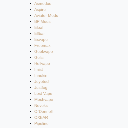
Asmodus
Aspire
Aviator Mods
BP Mods
Eleaf
Elfbar
Exvape
Freemax
Geekvape
Golisi
Hellvape
Imist
Innokin
Joyetech
Justfog
Lost Vape
Mechvape
Nevoks
O`Donnell
OXBAR
Pipeline