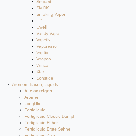
Smoant
SMOK
Smoking Vapor
UD
Uwell
Vandy Vape
Vapefly
Vaporesso
Vaptio
Voopoo
Wirice
Xtar
Sonstige
Aromen, Basen, Liquids
Alle anzeigen
Aromen
Longfills
Fertigliquid
Fertigliquid Classic Dampf
Fertigliquid Elfbar
Fertigliquid Erste Sahne
Fertigliquid Zazo