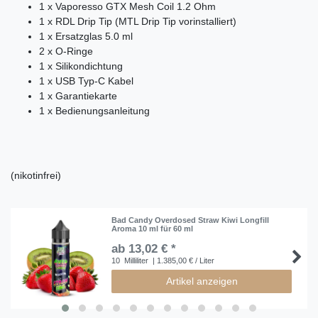
1 x Vaporesso GTX Mesh Coil 1.2 Ohm
1 x RDL Drip Tip (MTL Drip Tip vorinstalliert)
1 x Ersatzglas 5.0 ml
2 x O-Ringe
1 x Silikondichtung
1 x USB Typ-C Kabel
1 x Garantiekarte
1 x Bedienungsanleitung
(nikotinfrei)
Bad Candy Overdosed Straw Kiwi Longfill
Aroma 10 ml für 60 ml
ab 13,02 € *
10
Milliliter
| 1.385,00 € / Liter
Artikel anzeigen