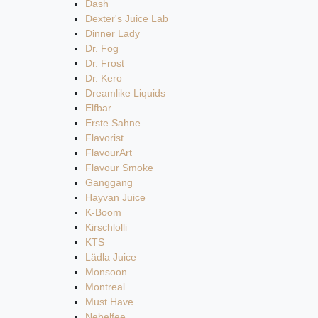
Dash
Dexter's Juice Lab
Dinner Lady
Dr. Fog
Dr. Frost
Dr. Kero
Dreamlike Liquids
Elfbar
Erste Sahne
Flavorist
FlavourArt
Flavour Smoke
Ganggang
Hayvan Juice
K-Boom
Kirschlolli
KTS
Lädla Juice
Monsoon
Montreal
Must Have
Nebelfee