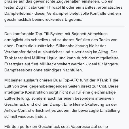
präzise auf das gewünschte Zugverhalten einstellen. Ob ein
fester Zug mit starkem Throat-Hit oder ein sanftes, aromatisches
Dampferlebnis - dieser Verdampfer bietet volle Kontrolle und ein
geschmacklich beeindruckendes Ergebnis.
Das komfortable Top-Fill-System mit Bajonett-Verschluss
ermöglicht ein schnelles und sauberes Befüllen des Tanks von
oben. Durch die zusätzliche Silikonabdichtung bleibt der
Verdampfer dabei auslaufsicher und zuverlässig im Alltag. Der
Tank fasst drei Milliliter Liquid und kann durch das mitgelieferte
Ersatzglas auf fünf Milliliter erweitert werden - ideal für längere
Dampfsessions ohne ständiges Nachfüllen.
Mit seiner auslaufsicheren Dual Top-AFC führt der XTank T die
Luft von zwei gegenüberliegenden Seiten direkt zur Coil. Diese
intelligente Konstruktion sorgt nicht nur für eine gleichmäßige
Luftverteilung, sondern auch für einen besonders intensiven
Geschmack und dichten Dampf. Eine kleine Skalierung an der
Airflow-Control erleichtert es zudem, die bevorzugte Einstellung
schnell wiederzufinden.
Für den perfekten Geschmack setzt Vaporesso auf seine