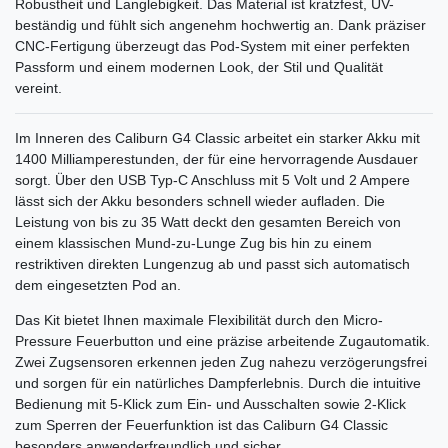
Robustheit und Langlebigkeit. Das Material ist kratzfest, UV-
beständig und fühlt sich angenehm hochwertig an. Dank präziser
CNC-Fertigung überzeugt das Pod-System mit einer perfekten
Passform und einem modernen Look, der Stil und Qualität
vereint.
Im Inneren des Caliburn G4 Classic arbeitet ein starker Akku mit
1400 Milliamperestunden, der für eine hervorragende Ausdauer
sorgt. Über den USB Typ-C Anschluss mit 5 Volt und 2 Ampere
lässt sich der Akku besonders schnell wieder aufladen. Die
Leistung von bis zu 35 Watt deckt den gesamten Bereich von
einem klassischen Mund-zu-Lunge Zug bis hin zu einem
restriktiven direkten Lungenzug ab und passt sich automatisch
dem eingesetzten Pod an.
Das Kit bietet Ihnen maximale Flexibilität durch den Micro-
Pressure Feuerbutton und eine präzise arbeitende Zugautomatik.
Zwei Zugsensoren erkennen jeden Zug nahezu verzögerungsfrei
und sorgen für ein natürliches Dampferlebnis. Durch die intuitive
Bedienung mit 5-Klick zum Ein- und Ausschalten sowie 2-Klick
zum Sperren der Feuerfunktion ist das Caliburn G4 Classic
besonders anwenderfreundlich und sicher.