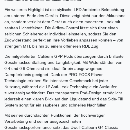
Ein weiteres Highlight ist die stylische LED Ambiente-Beleuchtung
am unteren Ende des Geräts. Diese zeigt nicht nur den Akkustand
an, sondern verleiht dem Gerät auch einen modernen Look mit
sanften Lichteffekten. Die Airflow-Control lässt sich über einen
seitlichen Schieberegler individuell einstellen, sodass Sie den
Zugwiderstand perfekt an Ihre Vorlieben anpassen können – von
strengem MTL bis hin zu einem offeneren RDL Zug.
Die mitgelieferten Caliburn GPP Pods überzeugen durch brillante
Geschmacksentfaltung und Langlebigkeit. Mit Widerständen von
0.4 und 0.6 Ohm sind sie ideal für ein ausgewogenes
Dampferlebnis geeignet. Dank der PRO-FOCS Flavor
Technologie erleben Sie intensiven Geschmack bei jeder
Nutzung, während die U² Anti-Leak Technologie ein Auslaufen
zuverlässig verhindert. Das transparente Pod-Design ermöglicht
jederzeit einen klaren Blick auf den Liquidstand und das Side-Fill
System sorgt für ein sauberes und schnelles Nachfüllen.
Mit seinen durchdachten Funktionen, der hochwertigen
Verarbeitung und seiner ausgezeichneten
Geschmacksperformance setzt das Uwell Caliburn G4 Classic