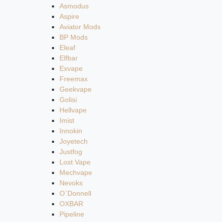
Asmodus
Aspire
Aviator Mods
BP Mods
Eleaf
Elfbar
Exvape
Freemax
Geekvape
Golisi
Hellvape
Imist
Innokin
Joyetech
Justfog
Lost Vape
Mechvape
Nevoks
O`Donnell
OXBAR
Pipeline