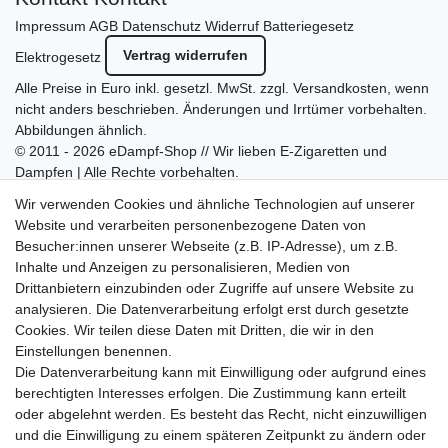
Impressum
AGB
Datenschutz
Widerruf
Batteriegesetz
Vertrag widerrufen
Elektrogesetz
Alle Preise in Euro inkl. gesetzl. MwSt. zzgl.
Versandkosten
, wenn
nicht anders beschrieben. Änderungen und Irrtümer vorbehalten.
Abbildungen ähnlich.
© 2011 - 2026 eDampf-Shop // Wir lieben E-Zigaretten und
Dampfen | Alle Rechte vorbehalten.
Besuchen Sie auch unseren
SURAO Krisenvorsorge Onlineshop
Wir verwenden Cookies und ähnliche Technologien auf unserer
mit vielen spannenden Artikeln.
Website und verarbeiten personenbezogene Daten von
Besucher:innen unserer Webseite (z.B. IP-Adresse), um z.B.
Bitte entschuldigen Sie, wenn wir telefonisch wegen hoher
Inhalte und Anzeigen zu personalisieren, Medien von
betrieblicher Auslastung nicht erreichbar sein sollten.
Drittanbietern einzubinden oder Zugriffe auf unsere Website zu
Schreiben Sie uns gerne eine E-Mail mit Ihrer Telefonnummer
analysieren. Die Datenverarbeitung erfolgt erst durch gesetzte
und der Bitte um Rückruf.
Cookies. Wir teilen diese Daten mit Dritten, die wir in den
Wir rufen Sie schnellstmöglich zurück.
Einstellungen benennen.
Die Datenverarbeitung kann mit Einwilligung oder aufgrund eines
Wir versenden in die folgenden Länder
berechtigten Interesses erfolgen. Die Zustimmung kann erteilt
oder abgelehnt werden. Es besteht das Recht, nicht einzuwilligen
und die Einwilligung zu einem späteren Zeitpunkt zu ändern oder
Versandkostenfrei (DE) ab 69 €