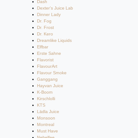
Dash
Dexter's Juice Lab
Dinner Lady
Dr. Fog
Dr. Frost
Dr. Kero
Dreamlike Liquids
Elfbar
Erste Sahne
Flavorist
FlavourArt
Flavour Smoke
Ganggang
Hayvan Juice
K-Boom
Kirschlolli
KTS
Lädla Juice
Monsoon
Montreal
Must Have
Nebelfee