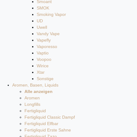
Smoant
SMOK
Smoking Vapor
UD
Uwell
Vandy Vape
Vapefly
Vaporesso
Vaptio
Voopoo
Wirice
Xtar
Sonstige
Aromen, Basen, Liquids
Alle anzeigen
Aromen
Longfills
Fertigliquid
Fertigliquid Classic Dampf
Fertigliquid Elfbar
Fertigliquid Erste Sahne
Fertigliquid Zazo