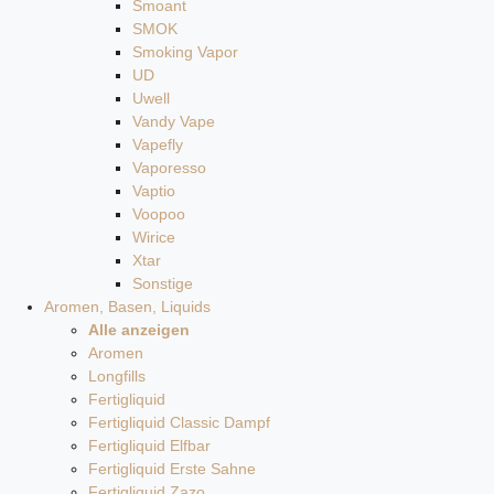
Smoant
SMOK
Smoking Vapor
UD
Uwell
Vandy Vape
Vapefly
Vaporesso
Vaptio
Voopoo
Wirice
Xtar
Sonstige
Aromen, Basen, Liquids
Alle anzeigen
Aromen
Longfills
Fertigliquid
Fertigliquid Classic Dampf
Fertigliquid Elfbar
Fertigliquid Erste Sahne
Fertigliquid Zazo