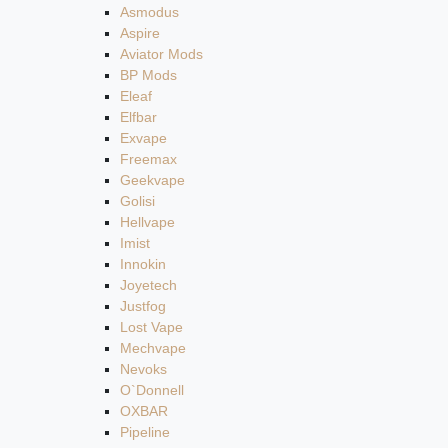
Asmodus
Aspire
Aviator Mods
BP Mods
Eleaf
Elfbar
Exvape
Freemax
Geekvape
Golisi
Hellvape
Imist
Innokin
Joyetech
Justfog
Lost Vape
Mechvape
Nevoks
O`Donnell
OXBAR
Pipeline