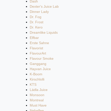
Dash
Dexter's Juice Lab
Dinner Lady
Dr. Fog
Dr. Frost
Dr. Kero
Dreamlike Liquids
Elfbar
Erste Sahne
Flavorist
FlavourArt
Flavour Smoke
Ganggang
Hayvan Juice
K-Boom
Kirschlolli
KTS
Lädla Juice
Monsoon
Montreal
Must Have
Nebelfee