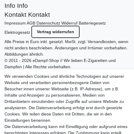
Info
Info
Kontakt
Kontakt
Impressum
AGB
Datenschutz
Widerruf
Batteriegesetz
Vertrag widerrufen
Elektrogesetz
Alle Preise in Euro inkl. gesetzl. MwSt. zzgl.
Versandkosten
, wenn
nicht anders beschrieben. Änderungen und Irrtümer vorbehalten.
Abbildungen ähnlich.
© 2011 - 2026 eDampf-Shop // Wir lieben E-Zigaretten und
Dampfen | Alle Rechte vorbehalten.
Besuchen Sie auch unseren
SURAO Krisenvorsorge Onlineshop
Wir verwenden Cookies und ähnliche Technologien auf unserer
mit vielen spannenden Artikeln.
Website und verarbeiten personenbezogene Daten von
Besucher:innen unserer Webseite (z.B. IP-Adresse), um z.B.
Bitte entschuldigen Sie, wenn wir telefonisch wegen hoher
Inhalte und Anzeigen zu personalisieren, Medien von
betrieblicher Auslastung nicht erreichbar sein sollten.
Drittanbietern einzubinden oder Zugriffe auf unsere Website zu
Schreiben Sie uns gerne eine E-Mail mit Ihrer Telefonnummer
analysieren. Die Datenverarbeitung erfolgt erst durch gesetzte
und der Bitte um Rückruf.
Cookies. Wir teilen diese Daten mit Dritten, die wir in den
Wir rufen Sie schnellstmöglich zurück.
Einstellungen benennen.
Die Datenverarbeitung kann mit Einwilligung oder aufgrund eines
Wir versenden in die folgenden Länder
berechtigten Interesses erfolgen. Die Zustimmung kann erteilt