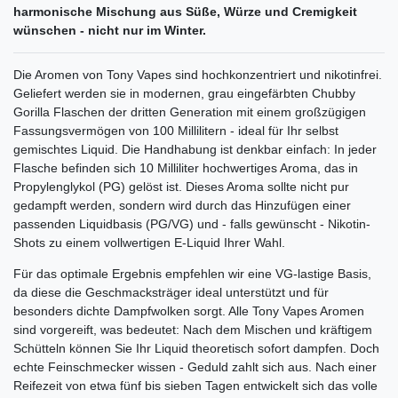
harmonische Mischung aus Süße, Würze und Cremigkeit
wünschen - nicht nur im Winter.
Die Aromen von Tony Vapes sind hochkonzentriert und nikotinfrei.
Geliefert werden sie in modernen, grau eingefärbten Chubby
Gorilla Flaschen der dritten Generation mit einem großzügigen
Fassungsvermögen von 100 Millilitern - ideal für Ihr selbst
gemischtes Liquid. Die Handhabung ist denkbar einfach: In jeder
Flasche befinden sich 10 Milliliter hochwertiges Aroma, das in
Propylenglykol (PG) gelöst ist. Dieses Aroma sollte nicht pur
gedampft werden, sondern wird durch das Hinzufügen einer
passenden Liquidbasis (PG/VG) und - falls gewünscht - Nikotin-
Shots zu einem vollwertigen E-Liquid Ihrer Wahl.
Für das optimale Ergebnis empfehlen wir eine VG-lastige Basis,
da diese die Geschmacksträger ideal unterstützt und für
besonders dichte Dampfwolken sorgt. Alle Tony Vapes Aromen
sind vorgereift, was bedeutet: Nach dem Mischen und kräftigem
Schütteln können Sie Ihr Liquid theoretisch sofort dampfen. Doch
echte Feinschmecker wissen - Geduld zahlt sich aus. Nach einer
Reifezeit von etwa fünf bis sieben Tagen entwickelt sich das volle