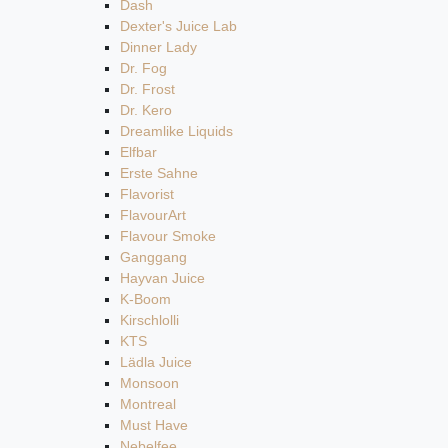
Dash
Dexter's Juice Lab
Dinner Lady
Dr. Fog
Dr. Frost
Dr. Kero
Dreamlike Liquids
Elfbar
Erste Sahne
Flavorist
FlavourArt
Flavour Smoke
Ganggang
Hayvan Juice
K-Boom
Kirschlolli
KTS
Lädla Juice
Monsoon
Montreal
Must Have
Nebelfee