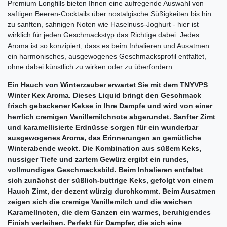
Premium Longfills bieten Ihnen eine aufregende Auswahl von
saftigen Beeren-Cocktails über nostalgische Süßigkeiten bis hin
zu sanften, sahnigen Noten wie Haselnuss-Joghurt - hier ist
wirklich für jeden Geschmackstyp das Richtige dabei. Jedes
Aroma ist so konzipiert, dass es beim Inhalieren und Ausatmen
ein harmonisches, ausgewogenes Geschmacksprofil entfaltet,
ohne dabei künstlich zu wirken oder zu überfordern.
Ein Hauch von Winterzauber erwartet Sie mit dem TNYVPS
Winter Kex Aroma. Dieses Liquid bringt den Geschmack
frisch gebackener Kekse in Ihre Dampfe und wird von einer
herrlich cremigen Vanillemilchnote abgerundet. Sanfter Zimt
und karamellisierte Erdnüsse sorgen für ein wunderbar
ausgewogenes Aroma, das Erinnerungen an gemütliche
Winterabende weckt. Die Kombination aus süßem Keks,
nussiger Tiefe und zartem Gewürz ergibt ein rundes,
vollmundiges Geschmacksbild. Beim Inhalieren entfaltet
sich zunächst der süßlich-buttrige Keks, gefolgt von einem
Hauch Zimt, der dezent würzig durchkommt. Beim Ausatmen
zeigen sich die cremige Vanillemilch und die weichen
Karamellnoten, die dem Ganzen ein warmes, beruhigendes
Finish verleihen. Perfekt für Dampfer, die sich eine