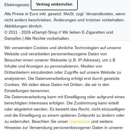
Vertrag widerrufen
Elektrogesetz
Alle Preise in Euro inkl. gesetzl. MwSt. zzgl.
Versandkosten
, wenn
nicht anders beschrieben. Änderungen und Irrtümer vorbehalten.
Abbildungen ähnlich.
© 2011 - 2026 eDampf-Shop // Wir lieben E-Zigaretten und
Dampfen | Alle Rechte vorbehalten.
Besuchen Sie auch unseren
SURAO Krisenvorsorge Onlineshop
Wir verwenden Cookies und ähnliche Technologien auf unserer
mit vielen spannenden Artikeln.
Website und verarbeiten personenbezogene Daten von
Besucher:innen unserer Webseite (z.B. IP-Adresse), um z.B.
Bitte entschuldigen Sie, wenn wir telefonisch wegen hoher
Inhalte und Anzeigen zu personalisieren, Medien von
betrieblicher Auslastung nicht erreichbar sein sollten.
Drittanbietern einzubinden oder Zugriffe auf unsere Website zu
Schreiben Sie uns gerne eine E-Mail mit Ihrer Telefonnummer
analysieren. Die Datenverarbeitung erfolgt erst durch gesetzte
und der Bitte um Rückruf.
Cookies. Wir teilen diese Daten mit Dritten, die wir in den
Wir rufen Sie schnellstmöglich zurück.
Einstellungen benennen.
Die Datenverarbeitung kann mit Einwilligung oder aufgrund eines
Wir versenden in die folgenden Länder
berechtigten Interesses erfolgen. Die Zustimmung kann erteilt
oder abgelehnt werden. Es besteht das Recht, nicht einzuwilligen
und die Einwilligung zu einem späteren Zeitpunkt zu ändern oder
Versandkostenfrei (DE) ab 69 €
zu widerrufen. Beachten Sie unser
Impressum
und weitere
Hinweise zur Verwendung personenbezogener Daten in unserer