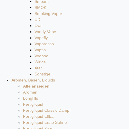
Smoant
SMOK
Smoking Vapor
UD
Uwell
Vandy Vape
Vapefly
Vaporesso
Vaptio
Voopoo
Wirice
Xtar
Sonstige
Aromen, Basen, Liquids
Alle anzeigen
Aromen
Longfills
Fertigliquid
Fertigliquid Classic Dampf
Fertigliquid Elfbar
Fertigliquid Erste Sahne
Fertigliquid Zazo