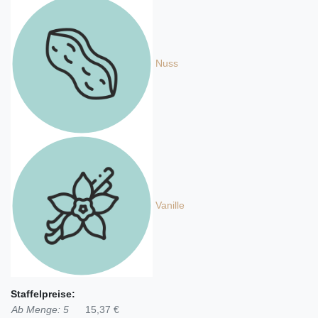
Nuss
Vanille
Staffelpreise:
Ab Menge: 5
15,37 €