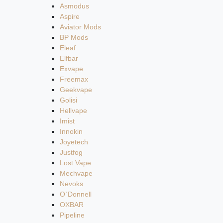
Asmodus
Aspire
Aviator Mods
BP Mods
Eleaf
Elfbar
Exvape
Freemax
Geekvape
Golisi
Hellvape
Imist
Innokin
Joyetech
Justfog
Lost Vape
Mechvape
Nevoks
O`Donnell
OXBAR
Pipeline