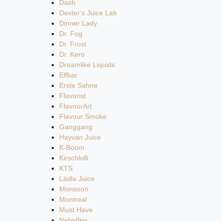
Dash
Dexter's Juice Lab
Dinner Lady
Dr. Fog
Dr. Frost
Dr. Kero
Dreamlike Liquids
Elfbar
Erste Sahne
Flavorist
FlavourArt
Flavour Smoke
Ganggang
Hayvan Juice
K-Boom
Kirschlolli
KTS
Lädla Juice
Monsoon
Montreal
Must Have
Nebelfee