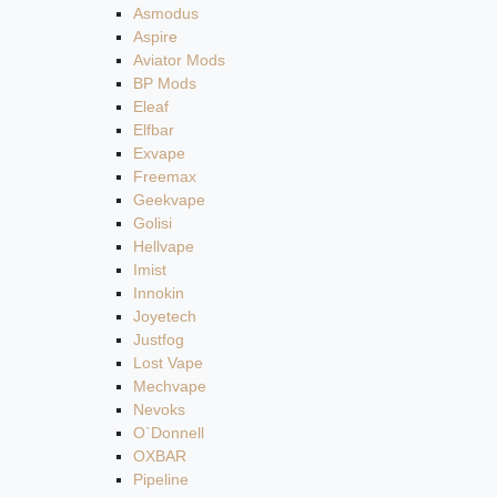
Asmodus
Aspire
Aviator Mods
BP Mods
Eleaf
Elfbar
Exvape
Freemax
Geekvape
Golisi
Hellvape
Imist
Innokin
Joyetech
Justfog
Lost Vape
Mechvape
Nevoks
O`Donnell
OXBAR
Pipeline