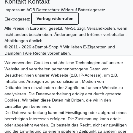
Kontakt
Kontakt
Impressum
AGB
Datenschutz
Widerruf
Batteriegesetz
Vertrag widerrufen
Elektrogesetz
Alle Preise in Euro inkl. gesetzl. MwSt. zzgl.
Versandkosten
, wenn
nicht anders beschrieben. Änderungen und Irrtümer vorbehalten.
Abbildungen ähnlich.
© 2011 - 2026 eDampf-Shop // Wir lieben E-Zigaretten und
Dampfen | Alle Rechte vorbehalten.
Besuchen Sie auch unseren
SURAO Krisenvorsorge Onlineshop
Wir verwenden Cookies und ähnliche Technologien auf unserer
mit vielen spannenden Artikeln.
Website und verarbeiten personenbezogene Daten von
Besucher:innen unserer Webseite (z.B. IP-Adresse), um z.B.
Bitte entschuldigen Sie, wenn wir telefonisch wegen hoher
Inhalte und Anzeigen zu personalisieren, Medien von
betrieblicher Auslastung nicht erreichbar sein sollten.
Drittanbietern einzubinden oder Zugriffe auf unsere Website zu
Schreiben Sie uns gerne eine E-Mail mit Ihrer Telefonnummer
analysieren. Die Datenverarbeitung erfolgt erst durch gesetzte
und der Bitte um Rückruf.
Cookies. Wir teilen diese Daten mit Dritten, die wir in den
Wir rufen Sie schnellstmöglich zurück.
Einstellungen benennen.
Die Datenverarbeitung kann mit Einwilligung oder aufgrund eines
Wir versenden in die folgenden Länder
berechtigten Interesses erfolgen. Die Zustimmung kann erteilt
oder abgelehnt werden. Es besteht das Recht, nicht einzuwilligen
und die Einwilligung zu einem späteren Zeitpunkt zu ändern oder