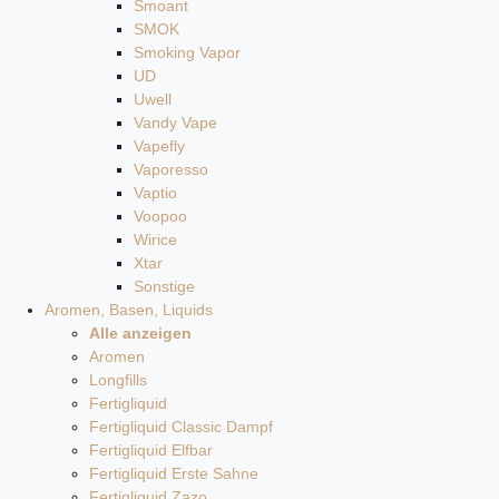
Smoant
SMOK
Smoking Vapor
UD
Uwell
Vandy Vape
Vapefly
Vaporesso
Vaptio
Voopoo
Wirice
Xtar
Sonstige
Aromen, Basen, Liquids
Alle anzeigen
Aromen
Longfills
Fertigliquid
Fertigliquid Classic Dampf
Fertigliquid Elfbar
Fertigliquid Erste Sahne
Fertigliquid Zazo