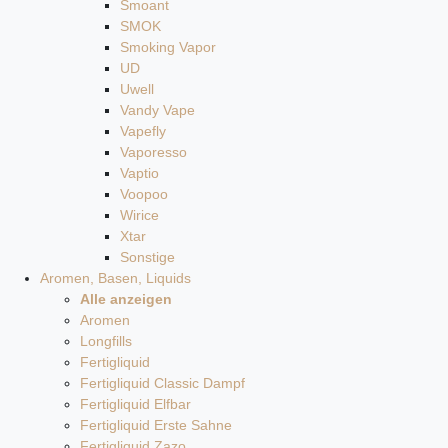
Smoant
SMOK
Smoking Vapor
UD
Uwell
Vandy Vape
Vapefly
Vaporesso
Vaptio
Voopoo
Wirice
Xtar
Sonstige
Aromen, Basen, Liquids
Alle anzeigen
Aromen
Longfills
Fertigliquid
Fertigliquid Classic Dampf
Fertigliquid Elfbar
Fertigliquid Erste Sahne
Fertigliquid Zazo