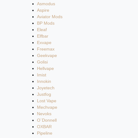
Asmodus
Aspire
Aviator Mods
BP Mods
Eleaf
Elfbar
Exvape
Freemax
Geekvape
Golisi
Hellvape
Imist
Innokin
Joyetech
Justfog
Lost Vape
Mechvape
Nevoks
O`Donnell
OXBAR
Pipeline