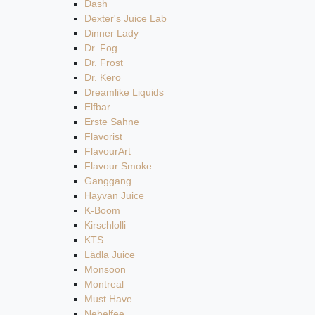
Dash
Dexter's Juice Lab
Dinner Lady
Dr. Fog
Dr. Frost
Dr. Kero
Dreamlike Liquids
Elfbar
Erste Sahne
Flavorist
FlavourArt
Flavour Smoke
Ganggang
Hayvan Juice
K-Boom
Kirschlolli
KTS
Lädla Juice
Monsoon
Montreal
Must Have
Nebelfee