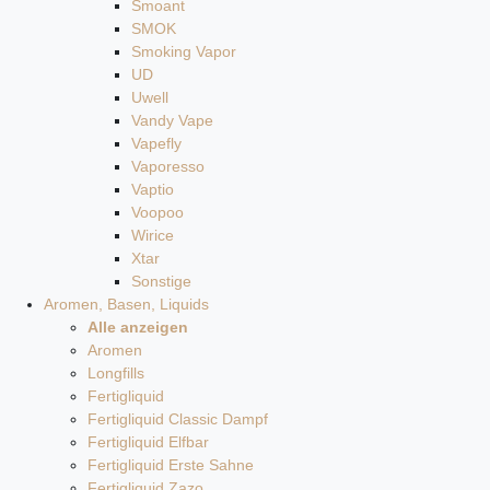
Smoant
SMOK
Smoking Vapor
UD
Uwell
Vandy Vape
Vapefly
Vaporesso
Vaptio
Voopoo
Wirice
Xtar
Sonstige
Aromen, Basen, Liquids
Alle anzeigen
Aromen
Longfills
Fertigliquid
Fertigliquid Classic Dampf
Fertigliquid Elfbar
Fertigliquid Erste Sahne
Fertigliquid Zazo