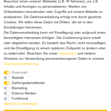
Besucher:innen unserer Webseite (z.B. IP-Adresse), um z.B.
Bitte entschuldigen Sie, wenn wir telefonisch wegen hoher
Inhalte und Anzeigen zu personalisieren, Medien von
betrieblicher Auslastung nicht erreichbar sein sollten.
Drittanbietern einzubinden oder Zugriffe auf unsere Website zu
Schreiben Sie uns gerne eine E-Mail mit Ihrer Telefonnummer
analysieren. Die Datenverarbeitung erfolgt erst durch gesetzte
und der Bitte um Rückruf.
Cookies. Wir teilen diese Daten mit Dritten, die wir in den
Wir rufen Sie schnellstmöglich zurück.
Einstellungen benennen.
Die Datenverarbeitung kann mit Einwilligung oder aufgrund eines
Wir versenden in die folgenden Länder
berechtigten Interesses erfolgen. Die Zustimmung kann erteilt
oder abgelehnt werden. Es besteht das Recht, nicht einzuwilligen
und die Einwilligung zu einem späteren Zeitpunkt zu ändern oder
Versandkostenfrei (DE) ab 69 €
zu widerrufen. Beachten Sie unser
Impressum
und weitere
Hinweise zur Verwendung personenbezogener Daten in unserer
Daten­schutz­erklärung
.
Essenziell
Statistik
Zahlungsdienstleister
Marketing
Externe Medien
Funktional
Weitere Einstellungen