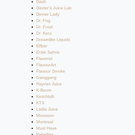
Dash
Dexter's Juice Lab
Dinner Lady
Dr. Fog
Dr. Frost
Dr. Kero
Dreamlike Liquids
Elfbar
Erste Sahne
Flavorist
FlavourArt
Flavour Smoke
Ganggang
Hayvan Juice
K-Boom
Kirschlolli
KTS
Lädla Juice
Monsoon
Montreal
Must Have
Nebelfee