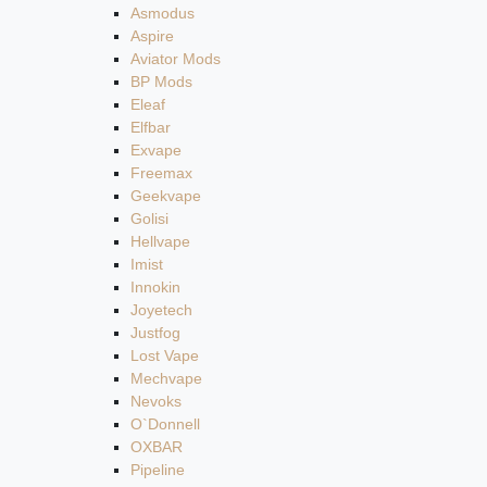
Asmodus
Aspire
Aviator Mods
BP Mods
Eleaf
Elfbar
Exvape
Freemax
Geekvape
Golisi
Hellvape
Imist
Innokin
Joyetech
Justfog
Lost Vape
Mechvape
Nevoks
O`Donnell
OXBAR
Pipeline