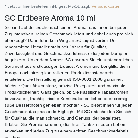
* Jetzt online bestellen inkl. ges. MwSt. zzgl.
Versandkosten
SC Erdbeere Aroma 10 ml
Sie sind auf der Suche nach einem Aroma, das Ihnen bei jedem
Zug intensiven, reinen Geschmack liefert und dabei auch preislich
überzeugt? Dann führt kein Weg an SC Liquid vorbei. Der
renommierte Hersteller steht seit Jahren für Qualität,
Zuverlässigkeit und Geschmackserlebnisse, die jeden Dampfer
begeistern. Unter dem Namen SC erwartet Sie ein umfangreiches
Sortiment aus erstklassigen Liquids, Aromen und Longfills, die in
Europa nach streng kontrollierten Produktionsstandards
entstehen. Die Herstellung gemäß ISO-9001:2008 garantiert
höchste Qualitätskonstanz, präzise Rezepturen und maximale
Produktsicherheit. Ganz gleich, ob Sie klassische Tabakaromen
bevorzugen, fruchtig-frische Kombinationen lieben oder cremig-
süße Dessertnoten genießen möchten - SC bietet Ihnen für jeden
Geschmack das passende Highlight. Mit SC entscheiden Sie sich
für Qualität, die man schmeckt, und Genuss, der begeistert.
Erleben Sie Premiumaromen, die Ihren Tank zu neuem Leben
erwecken und jeden Zug zu einem echten Geschmackserlebnis
machen.