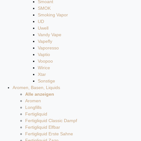
Smoant
SMOK
Smoking Vapor
UD
Uwell
Vandy Vape
Vapefly
Vaporesso
Vaptio
Voopoo
Wirice
Xtar
Sonstige
Aromen, Basen, Liquids
Alle anzeigen
Aromen
Longfills
Fertigliquid
Fertigliquid Classic Dampf
Fertigliquid Elfbar
Fertigliquid Erste Sahne
Fertigliquid Zazo