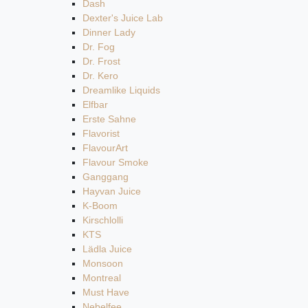
Dash
Dexter's Juice Lab
Dinner Lady
Dr. Fog
Dr. Frost
Dr. Kero
Dreamlike Liquids
Elfbar
Erste Sahne
Flavorist
FlavourArt
Flavour Smoke
Ganggang
Hayvan Juice
K-Boom
Kirschlolli
KTS
Lädla Juice
Monsoon
Montreal
Must Have
Nebelfee