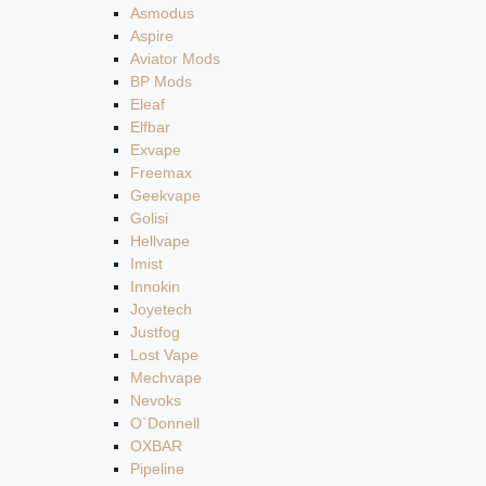
Asmodus
Aspire
Aviator Mods
BP Mods
Eleaf
Elfbar
Exvape
Freemax
Geekvape
Golisi
Hellvape
Imist
Innokin
Joyetech
Justfog
Lost Vape
Mechvape
Nevoks
O`Donnell
OXBAR
Pipeline