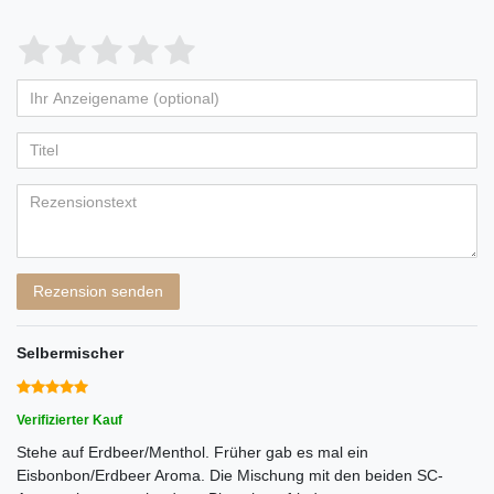
Bewertungssterne
1
2
3
4
5
von
von
von
von
von
Ihr
Platzhalter
5
5
5
5
5
Anzeigename
Bewertungssternen
Bewertungssternen
Bewertungssternen
Bewertungssternen
Bewertungssternen
(optional)
Titel
Rezensionstext
Rezension senden
Selbermischer
Verifizierter Kauf
Stehe auf Erdbeer/Menthol. Früher gab es mal ein
Eisbonbon/Erdbeer Aroma. Die Mischung mit den beiden SC-