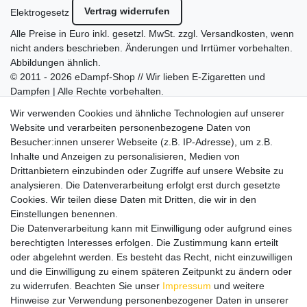
Vertrag widerrufen
Elektrogesetz
Alle Preise in Euro inkl. gesetzl. MwSt. zzgl.
Versandkosten
, wenn
nicht anders beschrieben. Änderungen und Irrtümer vorbehalten.
Abbildungen ähnlich.
© 2011 - 2026 eDampf-Shop // Wir lieben E-Zigaretten und
Dampfen | Alle Rechte vorbehalten.
Besuchen Sie auch unseren
SURAO Krisenvorsorge Onlineshop
Wir verwenden Cookies und ähnliche Technologien auf unserer
mit vielen spannenden Artikeln.
Website und verarbeiten personenbezogene Daten von
Besucher:innen unserer Webseite (z.B. IP-Adresse), um z.B.
Bitte entschuldigen Sie, wenn wir telefonisch wegen hoher
Inhalte und Anzeigen zu personalisieren, Medien von
betrieblicher Auslastung nicht erreichbar sein sollten.
Drittanbietern einzubinden oder Zugriffe auf unsere Website zu
Schreiben Sie uns gerne eine E-Mail mit Ihrer Telefonnummer
analysieren. Die Datenverarbeitung erfolgt erst durch gesetzte
und der Bitte um Rückruf.
Cookies. Wir teilen diese Daten mit Dritten, die wir in den
Wir rufen Sie schnellstmöglich zurück.
Einstellungen benennen.
Die Datenverarbeitung kann mit Einwilligung oder aufgrund eines
Wir versenden in die folgenden Länder
berechtigten Interesses erfolgen. Die Zustimmung kann erteilt
oder abgelehnt werden. Es besteht das Recht, nicht einzuwilligen
und die Einwilligung zu einem späteren Zeitpunkt zu ändern oder
Versandkostenfrei (DE) ab 69 €
zu widerrufen. Beachten Sie unser
Impressum
und weitere
Hinweise zur Verwendung personenbezogener Daten in unserer