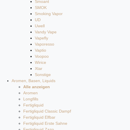
Smoant
SMOK
Smoking Vapor
UD
Uwell
Vandy Vape
Vapefly
Vaporesso
Vaptio
Voopoo
Wirice
Xtar
Sonstige
Aromen, Basen, Liquids
Alle anzeigen
Aromen
Longfills
Fertigliquid
Fertigliquid Classic Dampf
Fertigliquid Elfbar
Fertigliquid Erste Sahne
Fertigliquid Zazo