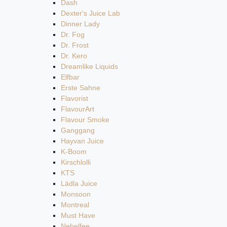
Dash
Dexter's Juice Lab
Dinner Lady
Dr. Fog
Dr. Frost
Dr. Kero
Dreamlike Liquids
Elfbar
Erste Sahne
Flavorist
FlavourArt
Flavour Smoke
Ganggang
Hayvan Juice
K-Boom
Kirschlolli
KTS
Lädla Juice
Monsoon
Montreal
Must Have
Nebelfee