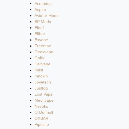
Asmodus
Aspire
Aviator Mods
BP Mods
Eleaf
Elfbar
Exvape
Freemax
Geekvape
Golisi
Hellvape
Imist
Innokin
Joyetech
Justfog
Lost Vape
Mechvape
Nevoks
O`Donnell
OXBAR
Pipeline