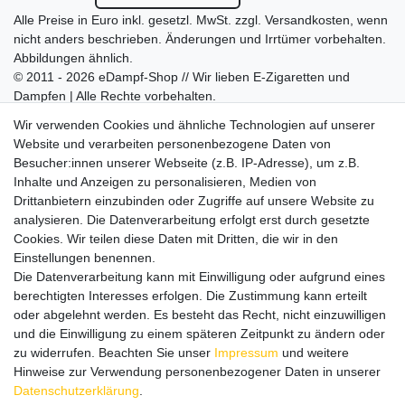
Alle Preise in Euro inkl. gesetzl. MwSt. zzgl.
Versandkosten
, wenn
nicht anders beschrieben. Änderungen und Irrtümer vorbehalten.
Abbildungen ähnlich.
© 2011 - 2026 eDampf-Shop // Wir lieben E-Zigaretten und
Dampfen | Alle Rechte vorbehalten.
Besuchen Sie auch unseren
SURAO Krisenvorsorge Onlineshop
Wir verwenden Cookies und ähnliche Technologien auf unserer
mit vielen spannenden Artikeln.
Website und verarbeiten personenbezogene Daten von
Besucher:innen unserer Webseite (z.B. IP-Adresse), um z.B.
Bitte entschuldigen Sie, wenn wir telefonisch wegen hoher
Inhalte und Anzeigen zu personalisieren, Medien von
betrieblicher Auslastung nicht erreichbar sein sollten.
Drittanbietern einzubinden oder Zugriffe auf unsere Website zu
Schreiben Sie uns gerne eine E-Mail mit Ihrer Telefonnummer
analysieren. Die Datenverarbeitung erfolgt erst durch gesetzte
und der Bitte um Rückruf.
Cookies. Wir teilen diese Daten mit Dritten, die wir in den
Wir rufen Sie schnellstmöglich zurück.
Einstellungen benennen.
Die Datenverarbeitung kann mit Einwilligung oder aufgrund eines
Wir versenden in die folgenden Länder
berechtigten Interesses erfolgen. Die Zustimmung kann erteilt
oder abgelehnt werden. Es besteht das Recht, nicht einzuwilligen
und die Einwilligung zu einem späteren Zeitpunkt zu ändern oder
Versandkostenfrei (DE) ab 69 €
zu widerrufen. Beachten Sie unser
Impressum
und weitere
Hinweise zur Verwendung personenbezogener Daten in unserer
Daten­schutz­erklärung
.