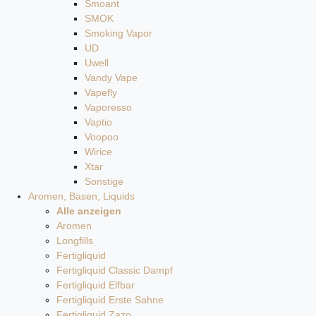
Smoant
SMOK
Smoking Vapor
UD
Uwell
Vandy Vape
Vapefly
Vaporesso
Vaptio
Voopoo
Wirice
Xtar
Sonstige
Aromen, Basen, Liquids
Alle anzeigen
Aromen
Longfills
Fertigliquid
Fertigliquid Classic Dampf
Fertigliquid Elfbar
Fertigliquid Erste Sahne
Fertigliquid Zazo