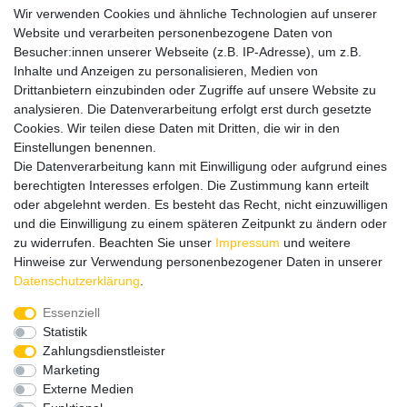
Besuchen Sie auch unseren
SURAO Krisenvorsorge Onlineshop
Wir verwenden Cookies und ähnliche Technologien auf unserer
mit vielen spannenden Artikeln.
Website und verarbeiten personenbezogene Daten von
Besucher:innen unserer Webseite (z.B. IP-Adresse), um z.B.
Bitte entschuldigen Sie, wenn wir telefonisch wegen hoher
Inhalte und Anzeigen zu personalisieren, Medien von
betrieblicher Auslastung nicht erreichbar sein sollten.
Drittanbietern einzubinden oder Zugriffe auf unsere Website zu
Schreiben Sie uns gerne eine E-Mail mit Ihrer Telefonnummer
analysieren. Die Datenverarbeitung erfolgt erst durch gesetzte
und der Bitte um Rückruf.
Cookies. Wir teilen diese Daten mit Dritten, die wir in den
Wir rufen Sie schnellstmöglich zurück.
Einstellungen benennen.
Die Datenverarbeitung kann mit Einwilligung oder aufgrund eines
Wir versenden in die folgenden Länder
berechtigten Interesses erfolgen. Die Zustimmung kann erteilt
oder abgelehnt werden. Es besteht das Recht, nicht einzuwilligen
und die Einwilligung zu einem späteren Zeitpunkt zu ändern oder
Versandkostenfrei (DE) ab 69 €
zu widerrufen. Beachten Sie unser
Impressum
und weitere
Hinweise zur Verwendung personenbezogener Daten in unserer
Daten­schutz­erklärung
.
Essenziell
Statistik
Zahlungsdienstleister
Marketing
Externe Medien