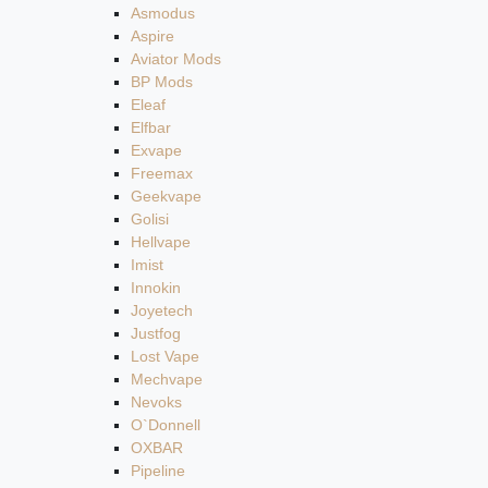
Asmodus
Aspire
Aviator Mods
BP Mods
Eleaf
Elfbar
Exvape
Freemax
Geekvape
Golisi
Hellvape
Imist
Innokin
Joyetech
Justfog
Lost Vape
Mechvape
Nevoks
O`Donnell
OXBAR
Pipeline