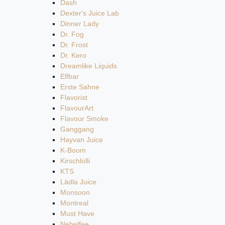
Dash
Dexter's Juice Lab
Dinner Lady
Dr. Fog
Dr. Frost
Dr. Kero
Dreamlike Liquids
Elfbar
Erste Sahne
Flavorist
FlavourArt
Flavour Smoke
Ganggang
Hayvan Juice
K-Boom
Kirschlolli
KTS
Lädla Juice
Monsoon
Montreal
Must Have
Nebelfee