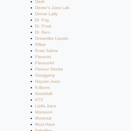
Dash
Dexter's Juice Lab
Dinner Lady
Dr. Fog
Dr. Frost
Dr. Kero
Dreamlike Liquids
Elfbar
Erste Sahne
Flavorist
FlavourArt
Flavour Smoke
Ganggang
Hayvan Juice
K-Boom
Kirschlolli
KTS
Lädla Juice
Monsoon
Montreal
Must Have
Nebelfee