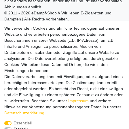
nicht anders beschrieben. Änderungen und Irrtümer vorbehalten.
Abbildungen ähnlich.
© 2011 - 2026 eDampf-Shop // Wir lieben E-Zigaretten und
Dampfen | Alle Rechte vorbehalten.
Besuchen Sie auch unseren
SURAO Krisenvorsorge Onlineshop
Wir verwenden Cookies und ähnliche Technologien auf unserer
mit vielen spannenden Artikeln.
Website und verarbeiten personenbezogene Daten von
Besucher:innen unserer Webseite (z.B. IP-Adresse), um z.B.
Bitte entschuldigen Sie, wenn wir telefonisch wegen hoher
Inhalte und Anzeigen zu personalisieren, Medien von
betrieblicher Auslastung nicht erreichbar sein sollten.
Drittanbietern einzubinden oder Zugriffe auf unsere Website zu
Schreiben Sie uns gerne eine E-Mail mit Ihrer Telefonnummer
analysieren. Die Datenverarbeitung erfolgt erst durch gesetzte
und der Bitte um Rückruf.
Cookies. Wir teilen diese Daten mit Dritten, die wir in den
Wir rufen Sie schnellstmöglich zurück.
Einstellungen benennen.
Die Datenverarbeitung kann mit Einwilligung oder aufgrund eines
Wir versenden in die folgenden Länder
berechtigten Interesses erfolgen. Die Zustimmung kann erteilt
oder abgelehnt werden. Es besteht das Recht, nicht einzuwilligen
und die Einwilligung zu einem späteren Zeitpunkt zu ändern oder
Versandkostenfrei (DE) ab 69 €
zu widerrufen. Beachten Sie unser
Impressum
und weitere
Hinweise zur Verwendung personenbezogener Daten in unserer
Daten­schutz­erklärung
.
Essenziell