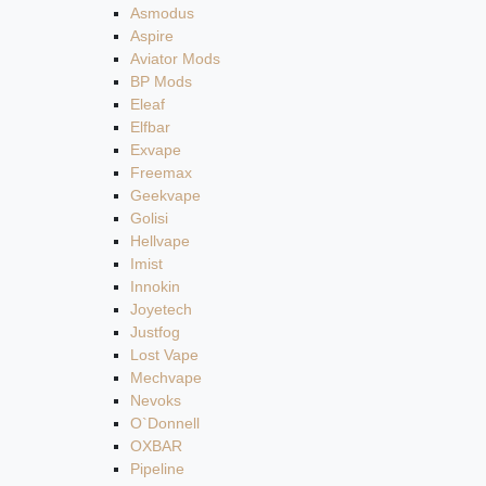
Asmodus
Aspire
Aviator Mods
BP Mods
Eleaf
Elfbar
Exvape
Freemax
Geekvape
Golisi
Hellvape
Imist
Innokin
Joyetech
Justfog
Lost Vape
Mechvape
Nevoks
O`Donnell
OXBAR
Pipeline