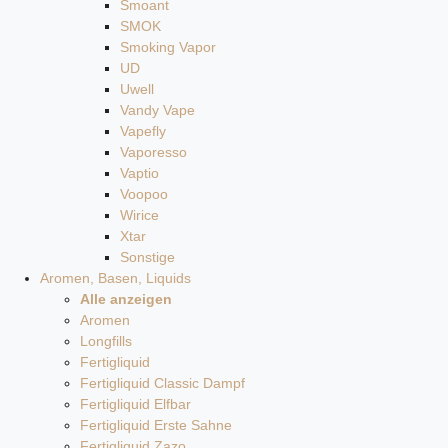
Smoant
SMOK
Smoking Vapor
UD
Uwell
Vandy Vape
Vapefly
Vaporesso
Vaptio
Voopoo
Wirice
Xtar
Sonstige
Aromen, Basen, Liquids
Alle anzeigen
Aromen
Longfills
Fertigliquid
Fertigliquid Classic Dampf
Fertigliquid Elfbar
Fertigliquid Erste Sahne
Fertigliquid Zazo