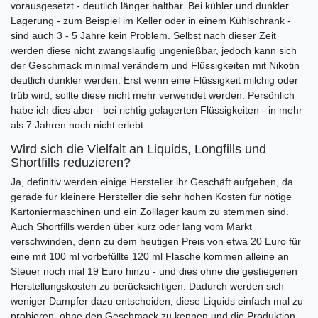
vorausgesetzt - deutlich länger haltbar. Bei kühler und dunkler
Lagerung - zum Beispiel im Keller oder in einem Kühlschrank -
sind auch 3 - 5 Jahre kein Problem. Selbst nach dieser Zeit
werden diese nicht zwangsläufig ungenießbar, jedoch kann sich
der Geschmack minimal verändern und Flüssigkeiten mit Nikotin
deutlich dunkler werden. Erst wenn eine Flüssigkeit milchig oder
trüb wird, sollte diese nicht mehr verwendet werden. Persönlich
habe ich dies aber - bei richtig gelagerten Flüssigkeiten - in mehr
als 7 Jahren noch nicht erlebt.
Wird sich die Vielfalt an Liquids, Longfills und
Shortfills reduzieren?
Ja, definitiv werden einige Hersteller ihr Geschäft aufgeben, da
gerade für kleinere Hersteller die sehr hohen Kosten für nötige
Kartoniermaschinen und ein Zolllager kaum zu stemmen sind.
Auch Shortfills werden über kurz oder lang vom Markt
verschwinden, denn zu dem heutigen Preis von etwa 20 Euro für
eine mit 100 ml vorbefüllte 120 ml Flasche kommen alleine an
Steuer noch mal 19 Euro hinzu - und dies ohne die gestiegenen
Herstellungskosten zu berücksichtigen. Dadurch werden sich
weniger Dampfer dazu entscheiden, diese Liquids einfach mal zu
probieren, ohne den Geschmack zu kennen und die Produktion