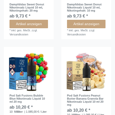
Dampfdidas Sweet Donut
Dampfdidas Sweet Donut
Nikotinsalz Liquid 10 ml
,
Nikotinsalz Liquid 10 ml
,
Nikotingehalt: 20 mg
Nikotingehalt: 10 mg
ab 9,73 € *
ab 9,73 € *
Artikel anzeigen
Artikel anzeigen
*
inkl. ges. MwSt.
zzgl.
*
inkl. ges. MwSt.
zzgl.
Versandkosten
Versandkosten
Pod Salt Fusions Bubble
Pod Salt Fusions Peanut
Blue Nikotinsalz Liquid 10
Butter Banana Granola Bar
ml 20 mg
Nikotinsalz Liquid 10 ml 20
mg
ab 10,20 € *
ab 10,20 € *
10
Milliliter
| 1.085,00 € / Liter
10
Milliliter
| 1.085,00 € / Liter