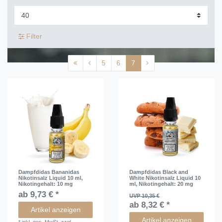
Filter
5
6
7
Dampfdidas Bananidas
Dampfdidas Black and
Nikotinsalz Liquid 10 ml
,
White Nikotinsalz Liquid 10
Nikotingehalt: 10 mg
ml
, Nikotingehalt: 20 mg
ab 9,73 € *
UVP 10,35 €
ab 8,32 € *
Artikel anzeigen
Artikel anzeigen