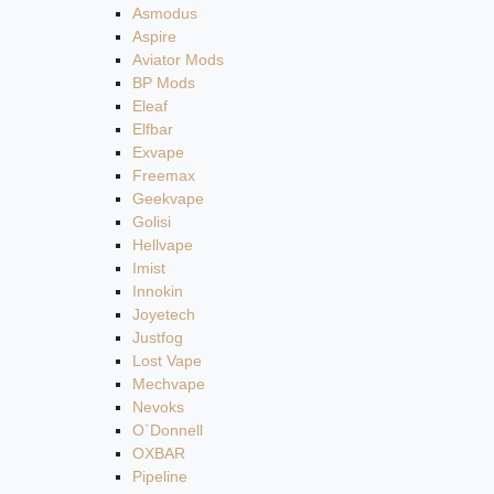
Asmodus
Aspire
Aviator Mods
BP Mods
Eleaf
Elfbar
Exvape
Freemax
Geekvape
Golisi
Hellvape
Imist
Innokin
Joyetech
Justfog
Lost Vape
Mechvape
Nevoks
O`Donnell
OXBAR
Pipeline