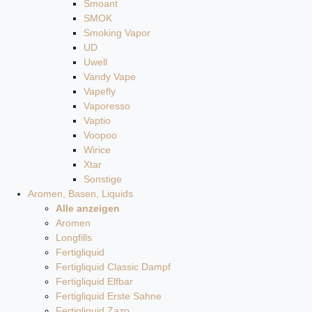
Smoant
SMOK
Smoking Vapor
UD
Uwell
Vandy Vape
Vapefly
Vaporesso
Vaptio
Voopoo
Wirice
Xtar
Sonstige
Aromen, Basen, Liquids
Alle anzeigen
Aromen
Longfills
Fertigliquid
Fertigliquid Classic Dampf
Fertigliquid Elfbar
Fertigliquid Erste Sahne
Fertigliquid Zazo