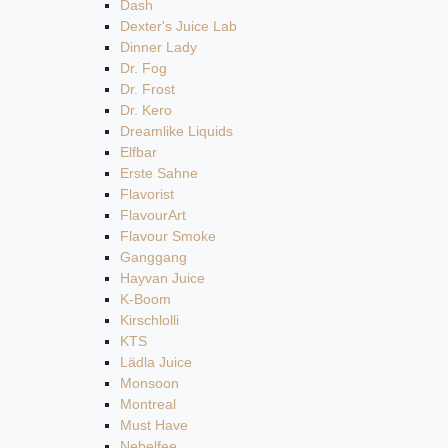
Dash
Dexter's Juice Lab
Dinner Lady
Dr. Fog
Dr. Frost
Dr. Kero
Dreamlike Liquids
Elfbar
Erste Sahne
Flavorist
FlavourArt
Flavour Smoke
Ganggang
Hayvan Juice
K-Boom
Kirschlolli
KTS
Lädla Juice
Monsoon
Montreal
Must Have
Nebelfee