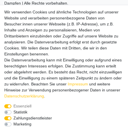
Dampfen | Alle Rechte vorbehalten.
Besuchen Sie auch unseren
SURAO Krisenvorsorge Onlineshop
Wir verwenden Cookies und ähnliche Technologien auf unserer
mit vielen spannenden Artikeln.
Website und verarbeiten personenbezogene Daten von
Besucher:innen unserer Webseite (z.B. IP-Adresse), um z.B.
Bitte entschuldigen Sie, wenn wir telefonisch wegen hoher
Inhalte und Anzeigen zu personalisieren, Medien von
betrieblicher Auslastung nicht erreichbar sein sollten.
Drittanbietern einzubinden oder Zugriffe auf unsere Website zu
Schreiben Sie uns gerne eine E-Mail mit Ihrer Telefonnummer
analysieren. Die Datenverarbeitung erfolgt erst durch gesetzte
und der Bitte um Rückruf.
Cookies. Wir teilen diese Daten mit Dritten, die wir in den
Wir rufen Sie schnellstmöglich zurück.
Einstellungen benennen.
Die Datenverarbeitung kann mit Einwilligung oder aufgrund eines
Wir versenden in die folgenden Länder
berechtigten Interesses erfolgen. Die Zustimmung kann erteilt
oder abgelehnt werden. Es besteht das Recht, nicht einzuwilligen
und die Einwilligung zu einem späteren Zeitpunkt zu ändern oder
Versandkostenfrei (DE) ab 69 €
zu widerrufen. Beachten Sie unser
Impressum
und weitere
Hinweise zur Verwendung personenbezogener Daten in unserer
Daten­schutz­erklärung
.
Essenziell
Statistik
Zahlungsdienstleister
Marketing