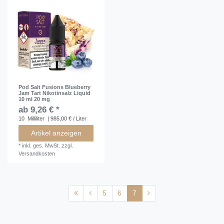
Pod Salt Fusions Blueberry
Jam Tart Nikotinsalz Liquid
10 ml 20 mg
ab 9,26 € *
10
Milliliter
| 985,00 € / Liter
Artikel anzeigen
*
inkl. ges. MwSt.
zzgl.
Versandkosten
5
6
7