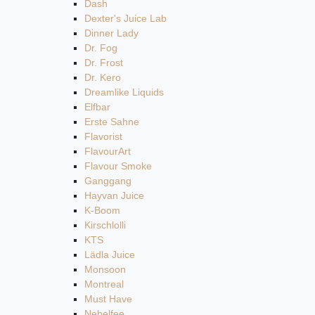
Dash
Dexter's Juice Lab
Dinner Lady
Dr. Fog
Dr. Frost
Dr. Kero
Dreamlike Liquids
Elfbar
Erste Sahne
Flavorist
FlavourArt
Flavour Smoke
Ganggang
Hayvan Juice
K-Boom
Kirschlolli
KTS
Lädla Juice
Monsoon
Montreal
Must Have
Nebelfee