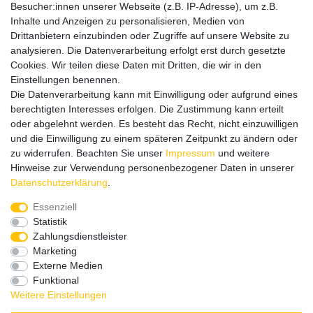
Besucher:innen unserer Webseite (z.B. IP-Adresse), um z.B.
Bitte entschuldigen Sie, wenn wir telefonisch wegen hoher
Inhalte und Anzeigen zu personalisieren, Medien von
betrieblicher Auslastung nicht erreichbar sein sollten.
Drittanbietern einzubinden oder Zugriffe auf unsere Website zu
Schreiben Sie uns gerne eine E-Mail mit Ihrer Telefonnummer
analysieren. Die Datenverarbeitung erfolgt erst durch gesetzte
und der Bitte um Rückruf.
Cookies. Wir teilen diese Daten mit Dritten, die wir in den
Wir rufen Sie schnellstmöglich zurück.
Einstellungen benennen.
Die Datenverarbeitung kann mit Einwilligung oder aufgrund eines
Wir versenden in die folgenden Länder
berechtigten Interesses erfolgen. Die Zustimmung kann erteilt
oder abgelehnt werden. Es besteht das Recht, nicht einzuwilligen
und die Einwilligung zu einem späteren Zeitpunkt zu ändern oder
Versandkostenfrei (DE) ab 69 €
zu widerrufen. Beachten Sie unser
Impressum
und weitere
Hinweise zur Verwendung personenbezogener Daten in unserer
Daten­schutz­erklärung
.
Essenziell
Statistik
Zahlungsdienstleister
Marketing
Externe Medien
Funktional
Weitere Einstellungen