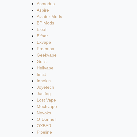
Asmodus
Aspire
Aviator Mods
BP Mods
Eleaf
Elfbar
Exvape
Freemax
Geekvape
Golisi
Hellvape
Imist
Innokin
Joyetech
Justfog
Lost Vape
Mechvape
Nevoks
O`Donnell
OXBAR
Pipeline