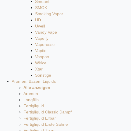
Smoant
SMOK
Smoking Vapor
UD
Uwell
Vandy Vape
Vapefly
Vaporesso
Vaptio
Voopoo
Wirice
Xtar
Sonstige
Aromen, Basen, Liquids
Alle anzeigen
Aromen
Longfills
Fertigliquid
Fertigliquid Classic Dampf
Fertigliquid Elfbar
Fertigliquid Erste Sahne
Fertigliquid Zazo