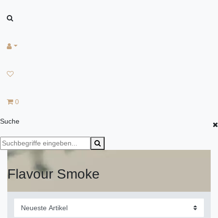
0
Suche
Flavour Smoke