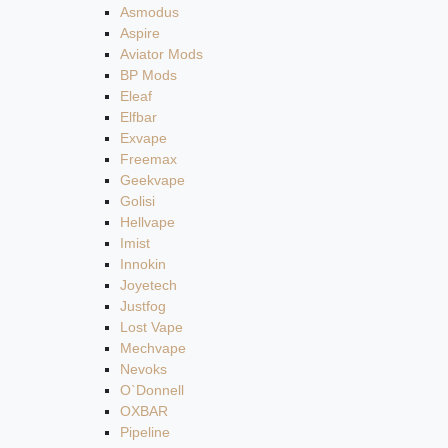
Asmodus
Aspire
Aviator Mods
BP Mods
Eleaf
Elfbar
Exvape
Freemax
Geekvape
Golisi
Hellvape
Imist
Innokin
Joyetech
Justfog
Lost Vape
Mechvape
Nevoks
O`Donnell
OXBAR
Pipeline