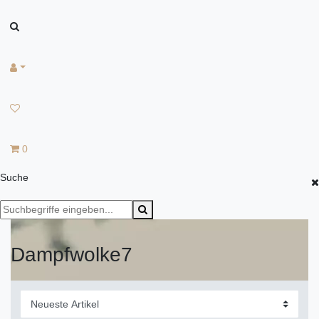
0
Suche
Dampfwolke7