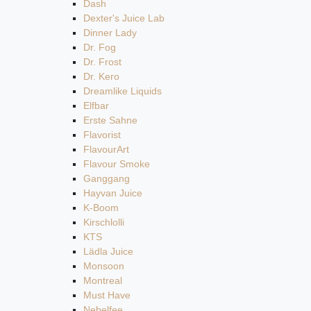
Dash
Dexter's Juice Lab
Dinner Lady
Dr. Fog
Dr. Frost
Dr. Kero
Dreamlike Liquids
Elfbar
Erste Sahne
Flavorist
FlavourArt
Flavour Smoke
Ganggang
Hayvan Juice
K-Boom
Kirschlolli
KTS
Lädla Juice
Monsoon
Montreal
Must Have
Nebelfee