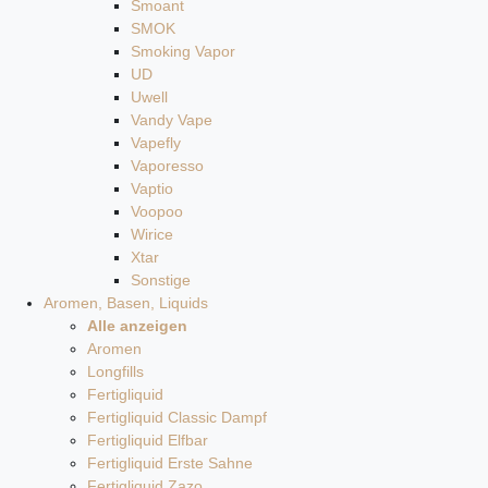
Smoant
SMOK
Smoking Vapor
UD
Uwell
Vandy Vape
Vapefly
Vaporesso
Vaptio
Voopoo
Wirice
Xtar
Sonstige
Aromen, Basen, Liquids
Alle anzeigen
Aromen
Longfills
Fertigliquid
Fertigliquid Classic Dampf
Fertigliquid Elfbar
Fertigliquid Erste Sahne
Fertigliquid Zazo