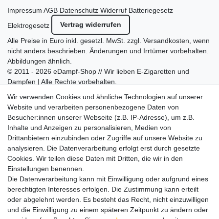
Impressum
AGB
Datenschutz
Widerruf
Batteriegesetz
Vertrag widerrufen
Elektrogesetz
Alle Preise in Euro inkl. gesetzl. MwSt. zzgl.
Versandkosten
, wenn
nicht anders beschrieben. Änderungen und Irrtümer vorbehalten.
Abbildungen ähnlich.
© 2011 - 2026 eDampf-Shop // Wir lieben E-Zigaretten und
Dampfen | Alle Rechte vorbehalten.
Besuchen Sie auch unseren
SURAO Krisenvorsorge Onlineshop
Wir verwenden Cookies und ähnliche Technologien auf unserer
mit vielen spannenden Artikeln.
Website und verarbeiten personenbezogene Daten von
Besucher:innen unserer Webseite (z.B. IP-Adresse), um z.B.
Bitte entschuldigen Sie, wenn wir telefonisch wegen hoher
Inhalte und Anzeigen zu personalisieren, Medien von
betrieblicher Auslastung nicht erreichbar sein sollten.
Drittanbietern einzubinden oder Zugriffe auf unsere Website zu
Schreiben Sie uns gerne eine E-Mail mit Ihrer Telefonnummer
analysieren. Die Datenverarbeitung erfolgt erst durch gesetzte
und der Bitte um Rückruf.
Cookies. Wir teilen diese Daten mit Dritten, die wir in den
Wir rufen Sie schnellstmöglich zurück.
Einstellungen benennen.
Die Datenverarbeitung kann mit Einwilligung oder aufgrund eines
Wir versenden in die folgenden Länder
berechtigten Interesses erfolgen. Die Zustimmung kann erteilt
oder abgelehnt werden. Es besteht das Recht, nicht einzuwilligen
und die Einwilligung zu einem späteren Zeitpunkt zu ändern oder
Versandkostenfrei (DE) ab 69 €