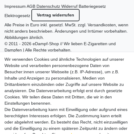
Impressum
AGB
Datenschutz
Widerruf
Batteriegesetz
Vertrag widerrufen
Elektrogesetz
Alle Preise in Euro inkl. gesetzl. MwSt. zzgl.
Versandkosten
, wenn
nicht anders beschrieben. Änderungen und Irrtümer vorbehalten.
Abbildungen ähnlich.
© 2011 - 2026 eDampf-Shop // Wir lieben E-Zigaretten und
Dampfen | Alle Rechte vorbehalten.
Besuchen Sie auch unseren
SURAO Krisenvorsorge Onlineshop
Wir verwenden Cookies und ähnliche Technologien auf unserer
mit vielen spannenden Artikeln.
Website und verarbeiten personenbezogene Daten von
Besucher:innen unserer Webseite (z.B. IP-Adresse), um z.B.
Bitte entschuldigen Sie, wenn wir telefonisch wegen hoher
Inhalte und Anzeigen zu personalisieren, Medien von
betrieblicher Auslastung nicht erreichbar sein sollten.
Drittanbietern einzubinden oder Zugriffe auf unsere Website zu
Schreiben Sie uns gerne eine E-Mail mit Ihrer Telefonnummer
analysieren. Die Datenverarbeitung erfolgt erst durch gesetzte
und der Bitte um Rückruf.
Cookies. Wir teilen diese Daten mit Dritten, die wir in den
Wir rufen Sie schnellstmöglich zurück.
Einstellungen benennen.
Die Datenverarbeitung kann mit Einwilligung oder aufgrund eines
Wir versenden in die folgenden Länder
berechtigten Interesses erfolgen. Die Zustimmung kann erteilt
oder abgelehnt werden. Es besteht das Recht, nicht einzuwilligen
und die Einwilligung zu einem späteren Zeitpunkt zu ändern oder
Versandkostenfrei (DE) ab 69 €