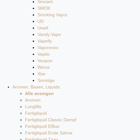
Smoant
SMOK
Smoking Vapor
UD
Uwell
Vandy Vape
Vapefly
Vaporesso
Vaptio
Voopoo
Wirice
Xtar
Sonstige
Aromen, Basen, Liquids
Alle anzeigen
Aromen
Longfills
Fertigliquid
Fertigliquid Classic Dampf
Fertigliquid Elfbar
Fertigliquid Erste Sahne
Fertigliquid Zazo