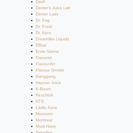
Dash
Dexter's Juice Lab
Dinner Lady
Dr. Fog
Dr. Frost
Dr. Kero
Dreamlike Liquids
Elfbar
Erste Sahne
Flavorist
FlavourArt
Flavour Smoke
Ganggang
Hayvan Juice
K-Boom
Kirschlolli
KTS
Lädla Juice
Monsoon
Montreal
Must Have
Nebelfee