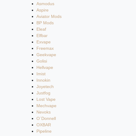
Asmodus
Aspire
Aviator Mods
BP Mods
Eleaf
Elfbar
Exvape
Freemax
Geekvape
Golisi
Hellvape
Imist
Innokin
Joyetech
Justfog
Lost Vape
Mechvape
Nevoks
O`Donnell
OXBAR
Pipeline