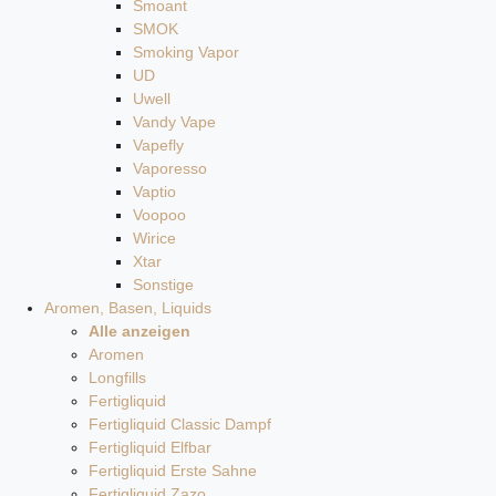
Smoant
SMOK
Smoking Vapor
UD
Uwell
Vandy Vape
Vapefly
Vaporesso
Vaptio
Voopoo
Wirice
Xtar
Sonstige
Aromen, Basen, Liquids
Alle anzeigen
Aromen
Longfills
Fertigliquid
Fertigliquid Classic Dampf
Fertigliquid Elfbar
Fertigliquid Erste Sahne
Fertigliquid Zazo