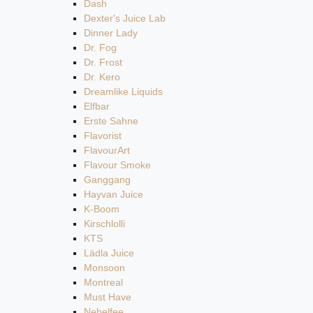
Dash
Dexter's Juice Lab
Dinner Lady
Dr. Fog
Dr. Frost
Dr. Kero
Dreamlike Liquids
Elfbar
Erste Sahne
Flavorist
FlavourArt
Flavour Smoke
Ganggang
Hayvan Juice
K-Boom
Kirschlolli
KTS
Lädla Juice
Monsoon
Montreal
Must Have
Nebelfee