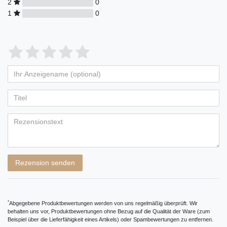
2
0
1
0
Bewertungssterne
1
2
3
4
5
von
von
von
von
von
Ihr
Platzhalter
5
5
5
5
5
Anzeigename
Bewertungssternen
Bewertungssternen
Bewertungssternen
Bewertungssternen
Bewertungssternen
(optional)
Titel
Rezensionstext
Rezension senden
*
Abgegebene Produktbewertungen werden von uns regelmäßig überprüft. Wir
behalten uns vor, Produktbewertungen ohne Bezug auf die Qualität der Ware (zum
Beispiel über die Lieferfähigkeit eines Artikels) oder Spambewertungen zu entfernen.