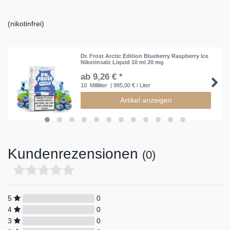
(nikotinfrei)
Dr. Frost Arctic Edition Blueberry Raspberry Ice
Nikotinsalz Liquid 10 ml 20 mg
ab 9,26 € *
10
Milliliter
| 985,00 € / Liter
Artikel anzeigen
Kundenrezensionen
(0)
5
0
4
0
3
0