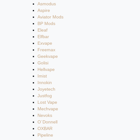
Asmodus
Aspire
Aviator Mods
BP Mods
Eleaf
Elfbar
Exvape
Freemax
Geekvape
Golisi
Hellvape
Imist
Innokin
Joyetech
Justfog
Lost Vape
Mechvape
Nevoks
O`Donnell
OXBAR
Pipeline