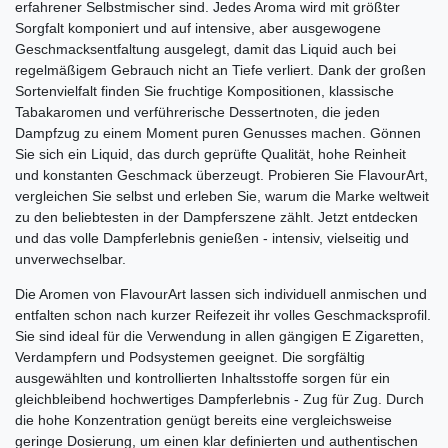
erfahrener Selbstmischer sind. Jedes Aroma wird mit größter
Sorgfalt komponiert und auf intensive, aber ausgewogene
Geschmacksentfaltung ausgelegt, damit das Liquid auch bei
regelmäßigem Gebrauch nicht an Tiefe verliert. Dank der großen
Sortenvielfalt finden Sie fruchtige Kompositionen, klassische
Tabakaromen und verführerische Dessertnoten, die jeden
Dampfzug zu einem Moment puren Genusses machen. Gönnen
Sie sich ein Liquid, das durch geprüfte Qualität, hohe Reinheit
und konstanten Geschmack überzeugt. Probieren Sie FlavourArt,
vergleichen Sie selbst und erleben Sie, warum die Marke weltweit
zu den beliebtesten in der Dampferszene zählt. Jetzt entdecken
und das volle Dampferlebnis genießen - intensiv, vielseitig und
unverwechselbar.
Die Aromen von FlavourArt lassen sich individuell anmischen und
entfalten schon nach kurzer Reifezeit ihr volles Geschmacksprofil.
Sie sind ideal für die Verwendung in allen gängigen E Zigaretten,
Verdampfern und Podsystemen geeignet. Die sorgfältig
ausgewählten und kontrollierten Inhaltsstoffe sorgen für ein
gleichbleibend hochwertiges Dampferlebnis - Zug für Zug. Durch
die hohe Konzentration genügt bereits eine vergleichsweise
geringe Dosierung, um einen klar definierten und authentischen