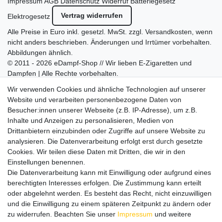
Impressum
AGB
Datenschutz
Widerruf
Batteriegesetz
Vertrag widerrufen
Elektrogesetz
Alle Preise in Euro inkl. gesetzl. MwSt. zzgl.
Versandkosten
, wenn
nicht anders beschrieben. Änderungen und Irrtümer vorbehalten.
Abbildungen ähnlich.
© 2011 - 2026 eDampf-Shop // Wir lieben E-Zigaretten und
Dampfen | Alle Rechte vorbehalten.
Besuchen Sie auch unseren
SURAO Krisenvorsorge Onlineshop
Wir verwenden Cookies und ähnliche Technologien auf unserer
mit vielen spannenden Artikeln.
Website und verarbeiten personenbezogene Daten von
Besucher:innen unserer Webseite (z.B. IP-Adresse), um z.B.
Bitte entschuldigen Sie, wenn wir telefonisch wegen hoher
Inhalte und Anzeigen zu personalisieren, Medien von
betrieblicher Auslastung nicht erreichbar sein sollten.
Drittanbietern einzubinden oder Zugriffe auf unsere Website zu
Schreiben Sie uns gerne eine E-Mail mit Ihrer Telefonnummer
analysieren. Die Datenverarbeitung erfolgt erst durch gesetzte
und der Bitte um Rückruf.
Cookies. Wir teilen diese Daten mit Dritten, die wir in den
Wir rufen Sie schnellstmöglich zurück.
Einstellungen benennen.
Die Datenverarbeitung kann mit Einwilligung oder aufgrund eines
Wir versenden in die folgenden Länder
berechtigten Interesses erfolgen. Die Zustimmung kann erteilt
oder abgelehnt werden. Es besteht das Recht, nicht einzuwilligen
und die Einwilligung zu einem späteren Zeitpunkt zu ändern oder
Versandkostenfrei (DE) ab 69 €
zu widerrufen. Beachten Sie unser
Impressum
und weitere