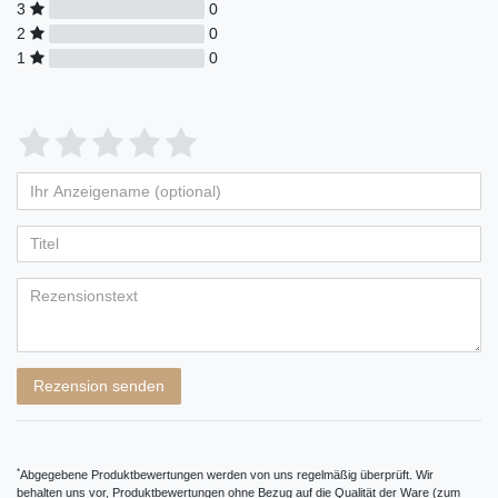
3
0
2
0
1
0
Bewertungssterne
1
2
3
4
5
von
von
von
von
von
Ihr
Platzhalter
5
5
5
5
5
Anzeigename
Bewertungssternen
Bewertungssternen
Bewertungssternen
Bewertungssternen
Bewertungssternen
(optional)
Titel
Rezensionstext
Rezension senden
*
Abgegebene Produktbewertungen werden von uns regelmäßig überprüft. Wir
behalten uns vor, Produktbewertungen ohne Bezug auf die Qualität der Ware (zum