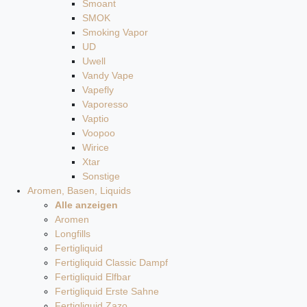
Smoant
SMOK
Smoking Vapor
UD
Uwell
Vandy Vape
Vapefly
Vaporesso
Vaptio
Voopoo
Wirice
Xtar
Sonstige
Aromen, Basen, Liquids
Alle anzeigen
Aromen
Longfills
Fertigliquid
Fertigliquid Classic Dampf
Fertigliquid Elfbar
Fertigliquid Erste Sahne
Fertigliquid Zazo