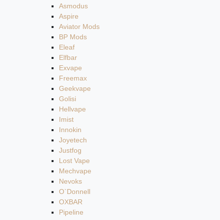
Asmodus
Aspire
Aviator Mods
BP Mods
Eleaf
Elfbar
Exvape
Freemax
Geekvape
Golisi
Hellvape
Imist
Innokin
Joyetech
Justfog
Lost Vape
Mechvape
Nevoks
O`Donnell
OXBAR
Pipeline