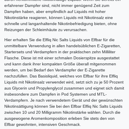
erfahrener Dampfer sind, nicht immer genügend Zeit zum
Dampfen haben, aber empfindlich auf Liquids mit hoher
Nikotinstärke reagieren, können Liquids mit Nikotinsalz eine
schnelle und langanhaltende Nikotinbefriedigung bieten, ohne
Reizungen der Schleimhäute zu verursachen.
Hier erhalten Sie die Elfliq Nic Salts Liquids von Elfbar für die
unmittelbare Verwendung in allen handelsüblichen E-Zigaretten,
Startersets und Verdampfern in der praktischen zehn Milliliter
Flasche. Diese ist mit einer schmalen Dosierspitze ausgestattet
und kann dank ihrer kompakten Größe überall mitgenommen
werden, um bei Bedarf den Verdampfer der E-Zigarette
nachzufüllen. Das Basisliquid, welches von Elfbar für ihre Elfliq
Liquids mit Nikotinsalz verwendet wird, setzt sich zu je 50 Prozent
aus Glycerin und Propylenglycol zusammen und eignet sich damit
insbesondere zum Dampfen in Pod Systemen und MTL-
Verdampfern. Je nach verwendetem Gerät und der gewünschten
Nikotinsättigung können Sie bei den Elfbar Elfliq Nic Salts Liquids
zwischen 10 und 20 Milligramm Nikotinstärke wählen. Durch die
ausgewogene Aromenkomposition erleben Sie stets den von
Elfbar gewohnten, intensiven Geschmack.