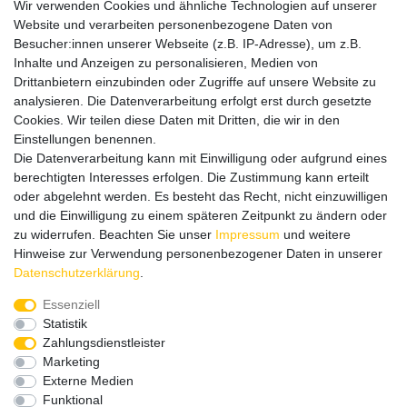
Wir verwenden Cookies und ähnliche Technologien auf unserer
mit vielen spannenden Artikeln.
Website und verarbeiten personenbezogene Daten von
Besucher:innen unserer Webseite (z.B. IP-Adresse), um z.B.
Bitte entschuldigen Sie, wenn wir telefonisch wegen hoher
Inhalte und Anzeigen zu personalisieren, Medien von
betrieblicher Auslastung nicht erreichbar sein sollten.
Drittanbietern einzubinden oder Zugriffe auf unsere Website zu
Schreiben Sie uns gerne eine E-Mail mit Ihrer Telefonnummer
analysieren. Die Datenverarbeitung erfolgt erst durch gesetzte
und der Bitte um Rückruf.
Cookies. Wir teilen diese Daten mit Dritten, die wir in den
Wir rufen Sie schnellstmöglich zurück.
Einstellungen benennen.
Die Datenverarbeitung kann mit Einwilligung oder aufgrund eines
Wir versenden in die folgenden Länder
berechtigten Interesses erfolgen. Die Zustimmung kann erteilt
oder abgelehnt werden. Es besteht das Recht, nicht einzuwilligen
und die Einwilligung zu einem späteren Zeitpunkt zu ändern oder
Versandkostenfrei (DE) ab 69 €
zu widerrufen. Beachten Sie unser
Impressum
und weitere
Hinweise zur Verwendung personenbezogener Daten in unserer
Daten­schutz­erklärung
.
Essenziell
Statistik
Zahlungsdienstleister
Marketing
Externe Medien
Funktional