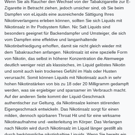
Wenn Sie als Raucher den Wechsel von der Tabakzigarette zur E-
Zigarette in Betracht ziehen, jedoch unsicher sind, ob Sie beim
Dampfen von eLiquids eine ausreichende Sättigung Ihres
Nikotinverlangens erleben können, sollten Sie sich Liquids mit
Nikotinsalz in Ihr Podsystem füllen. Nic Salt Liquids sind
besonders geeignet für Backendampfer und Umsteiger, die sich
vom Dampfen eine effektive und langanhaltende
Nikotinbefriedigung erhoffen, damit sie nicht gleich wieder mit
dem Tabakrauchen anfangen. Nikotinsalz ist eine spezielle Form
von Nikotin, das selbst in höherer Konzentration die Atemwege
deutlich weniger reizt als klassisches, im Liquid gelöstes Nikotin
und somit auch kein trockenes Gefühl im Hals oder Husten
verursacht. Somit können Liquids mit Nikotinsalz auch in sehr
hohen Nikotinstärken von bis zu 18 oder 20 Milligramm gedampft
werden, was sie ergiebiger und sparsamer im Verbrauch macht.
Auf der anderen Seite kommt der Liquid-Geschmack
authentischer zur Geltung, da Nikotinsalze keinen störenden
Eigengeschmack entwickeln. Das Nikotinsalz sorgt für einen
milden, dennoch spürbaren Throat Hit und für eine wirksame
Nikotinaufnahme und -weiterleitung im Körper. Das Verlangen
nach Nikotin wird durch Nikotinsalz im Liquid länger gestillt als
durch herkömmliche nikotinhaltige Liquids. Wenn Sie bereits ein