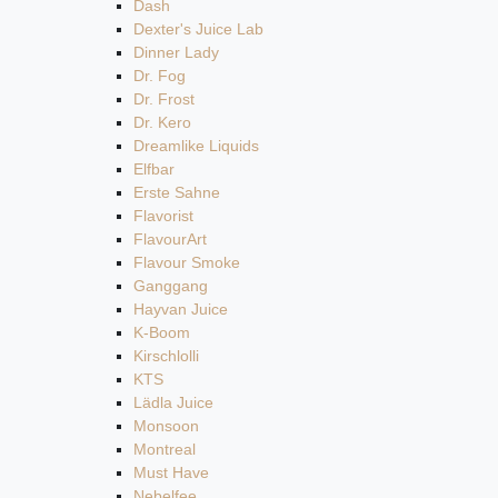
Dash
Dexter's Juice Lab
Dinner Lady
Dr. Fog
Dr. Frost
Dr. Kero
Dreamlike Liquids
Elfbar
Erste Sahne
Flavorist
FlavourArt
Flavour Smoke
Ganggang
Hayvan Juice
K-Boom
Kirschlolli
KTS
Lädla Juice
Monsoon
Montreal
Must Have
Nebelfee