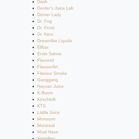
Dash
Dexter's Juice Lab
Dinner Lady
Dr. Fog
Dr. Frost
Dr. Kero
Dreamlike Liquids
Elfbar
Erste Sahne
Flavorist
FlavourArt
Flavour Smoke
Ganggang
Hayvan Juice
K-Boom
Kirschlolli
KTS
Lädla Juice
Monsoon
Montreal
Must Have
Nebelfee