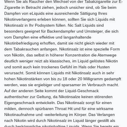
Wenn Sie als Raucher den Wechsel von der Tabakzigarette zur E-
Zigarette in Betracht ziehen, jedoch unsicher sind, ob Sie beim
Dampfen von eLiquids eine ausreichende Sättigung Ihres
Nikotinverlangens erleben können, sollten Sie sich Liquids mit
Nikotinsalz in Ihr Podsystem füllen. Nic Salt Liquids sind
besonders geeignet für Backendampfer und Umsteiger, die sich
vom Dampfen eine effektive und langanhaltende
Nikotinbefriedigung erhoffen, damit sie nicht gleich wieder mit
dem Tabakrauchen anfangen. Nikotinsalz ist eine spezielle Form
von Nikotin, das selbst in höherer Konzentration die Atemwege
deutlich weniger reizt als klassisches, im Liquid gelöstes Nikotin
und somit auch kein trockenes Gefühl im Hals oder Husten
verursacht. Somit können Liquids mit Nikotinsalz auch in sehr
hohen Nikotinstärken von bis zu 18 oder 20 Milligramm gedampft
werden, was sie ergiebiger und sparsamer im Verbrauch macht.
Auf der anderen Seite kommt der Liquid-Geschmack
authentischer zur Geltung, da Nikotinsalze keinen störenden
Eigengeschmack entwickeln. Das Nikotinsalz sorgt für einen
milden, dennoch spürbaren Throat Hit und für eine wirksame
Nikotinaufnahme und -weiterleitung im Körper. Das Verlangen
nach Nikotin wird durch Nikotinsalz im Liquid länger gestillt als
durch herkömmliche nikotinhaltige Liquids. Wenn Sie bereits ein