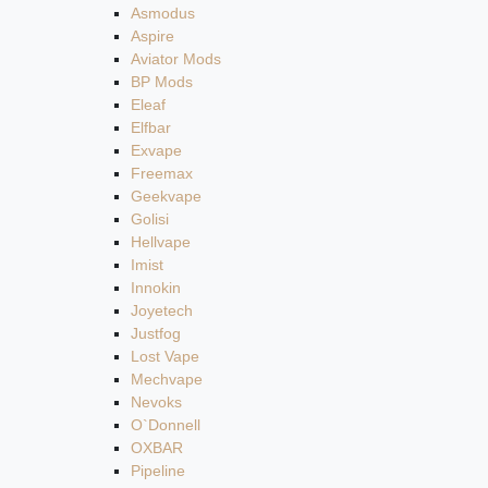
Asmodus
Aspire
Aviator Mods
BP Mods
Eleaf
Elfbar
Exvape
Freemax
Geekvape
Golisi
Hellvape
Imist
Innokin
Joyetech
Justfog
Lost Vape
Mechvape
Nevoks
O`Donnell
OXBAR
Pipeline