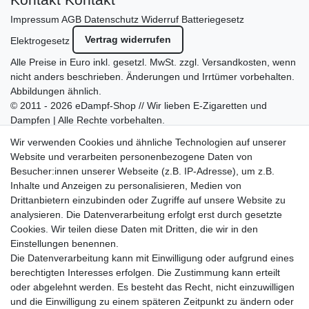
Impressum
AGB
Datenschutz
Widerruf
Batteriegesetz
Vertrag widerrufen
Elektrogesetz
Alle Preise in Euro inkl. gesetzl. MwSt. zzgl.
Versandkosten
, wenn
nicht anders beschrieben. Änderungen und Irrtümer vorbehalten.
Abbildungen ähnlich.
© 2011 - 2026 eDampf-Shop // Wir lieben E-Zigaretten und
Dampfen | Alle Rechte vorbehalten.
Besuchen Sie auch unseren
SURAO Krisenvorsorge Onlineshop
Wir verwenden Cookies und ähnliche Technologien auf unserer
mit vielen spannenden Artikeln.
Website und verarbeiten personenbezogene Daten von
Besucher:innen unserer Webseite (z.B. IP-Adresse), um z.B.
Bitte entschuldigen Sie, wenn wir telefonisch wegen hoher
Inhalte und Anzeigen zu personalisieren, Medien von
betrieblicher Auslastung nicht erreichbar sein sollten.
Drittanbietern einzubinden oder Zugriffe auf unsere Website zu
Schreiben Sie uns gerne eine E-Mail mit Ihrer Telefonnummer
analysieren. Die Datenverarbeitung erfolgt erst durch gesetzte
und der Bitte um Rückruf.
Cookies. Wir teilen diese Daten mit Dritten, die wir in den
Wir rufen Sie schnellstmöglich zurück.
Einstellungen benennen.
Die Datenverarbeitung kann mit Einwilligung oder aufgrund eines
Wir versenden in die folgenden Länder
berechtigten Interesses erfolgen. Die Zustimmung kann erteilt
oder abgelehnt werden. Es besteht das Recht, nicht einzuwilligen
und die Einwilligung zu einem späteren Zeitpunkt zu ändern oder
Versandkostenfrei (DE) ab 69 €