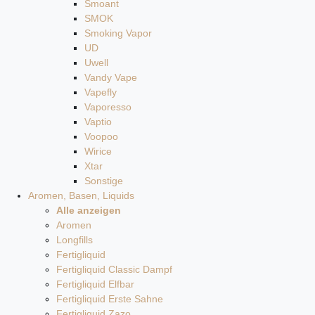
Smoant
SMOK
Smoking Vapor
UD
Uwell
Vandy Vape
Vapefly
Vaporesso
Vaptio
Voopoo
Wirice
Xtar
Sonstige
Aromen, Basen, Liquids
Alle anzeigen
Aromen
Longfills
Fertigliquid
Fertigliquid Classic Dampf
Fertigliquid Elfbar
Fertigliquid Erste Sahne
Fertigliquid Zazo