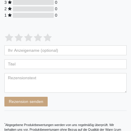
3
0
2
0
1
0
Bewertungssterne
1
2
3
4
5
von
von
von
von
von
Ihr
Platzhalter
5
5
5
5
5
Anzeigename
Bewertungssternen
Bewertungssternen
Bewertungssternen
Bewertungssternen
Bewertungssternen
(optional)
Titel
Rezensionstext
Rezension senden
*
Abgegebene Produktbewertungen werden von uns regelmäßig überprüft. Wir
behalten uns vor, Produktbewertungen ohne Bezug auf die Qualität der Ware (zum