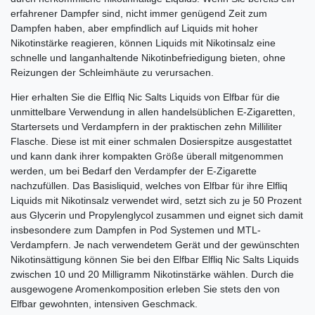
erfahrener Dampfer sind, nicht immer genügend Zeit zum
Dampfen haben, aber empfindlich auf Liquids mit hoher
Nikotinstärke reagieren, können Liquids mit Nikotinsalz eine
schnelle und langanhaltende Nikotinbefriedigung bieten, ohne
Reizungen der Schleimhäute zu verursachen.
Hier erhalten Sie die Elfliq Nic Salts Liquids von Elfbar für die
unmittelbare Verwendung in allen handelsüblichen E-Zigaretten,
Startersets und Verdampfern in der praktischen zehn Milliliter
Flasche. Diese ist mit einer schmalen Dosierspitze ausgestattet
und kann dank ihrer kompakten Größe überall mitgenommen
werden, um bei Bedarf den Verdampfer der E-Zigarette
nachzufüllen. Das Basisliquid, welches von Elfbar für ihre Elfliq
Liquids mit Nikotinsalz verwendet wird, setzt sich zu je 50 Prozent
aus Glycerin und Propylenglycol zusammen und eignet sich damit
insbesondere zum Dampfen in Pod Systemen und MTL-
Verdampfern. Je nach verwendetem Gerät und der gewünschten
Nikotinsättigung können Sie bei den Elfbar Elfliq Nic Salts Liquids
zwischen 10 und 20 Milligramm Nikotinstärke wählen. Durch die
ausgewogene Aromenkomposition erleben Sie stets den von
Elfbar gewohnten, intensiven Geschmack.