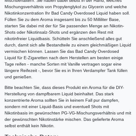
Mischbehältern. Sie haben dabei selbst in der Hand, welches
Mischungsverhältnis von Propylenglykol zu Glycerin und welche
Nikotinkonzentration Ihr Bad Candy Overdosed Liquid haben soll.
Füllen Sie zu dem Aroma insgesamt bis zu 50 Milliliter Base,
starten Sie dabei mit der für Sie passenden Menge an Nikotin-
Shots oder Nikotinsalz-Shots und ergänzen den Rest mit
nikotinfreier Liquidbasis. Schütteln Sie anschließend alles gut
durch, damit sich alle Bestandteile zu einem gleichmäßigen Liquid
vermischen können. Lassen Sie das Bad Candy Overdosed
Liquid für E-Zigaretten nach dem Herstellen am besten einige
Tage reifen - manche Sorten mit Vanille vertragen sogar eine
längere Reifezeit -, bevor Sie es in Ihren Verdampfer Tank füllen
und genießen.
Bitte beachten Sie, dass dieses Produkt ein Aroma für die DIY-
Herstellung von dampfbarem Liquid beinhaltet. Das stark
konzentrierte Aroma sollten Sie in keinem Fall pur dampfen,
sondern mit einer Liquid-Basis und eventuell Shots mit
Nikotinbasis im gewünschten PG-VG-Mischungsverhältnis und mit
der gewünschten Nikotinstärke mischen. Das gelieferte Aroma
selbst enthält kein Nikotin.