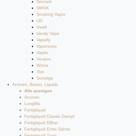
Smoant
SMOK
Smoking Vapor
UD
Uwell
Vandy Vape
Vapefly
Vaporesso
Vaptio
Voopoo
Wirice
Xtar
Sonstige
Aromen, Basen, Liquids
Alle anzeigen
Aromen
Longfills
Fertigliquid
Fertigliquid Classic Dampf
Fertigliquid Elfbar
Fertigliquid Erste Sahne
Fertigliquid Zazo