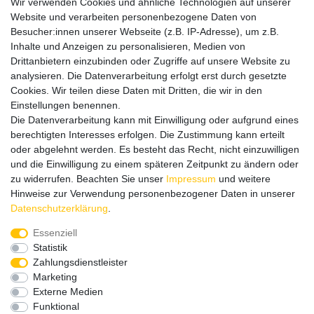
Wir verwenden Cookies und ähnliche Technologien auf unserer
mit vielen spannenden Artikeln.
Website und verarbeiten personenbezogene Daten von
Besucher:innen unserer Webseite (z.B. IP-Adresse), um z.B.
Bitte entschuldigen Sie, wenn wir telefonisch wegen hoher
Inhalte und Anzeigen zu personalisieren, Medien von
betrieblicher Auslastung nicht erreichbar sein sollten.
Drittanbietern einzubinden oder Zugriffe auf unsere Website zu
Schreiben Sie uns gerne eine E-Mail mit Ihrer Telefonnummer
analysieren. Die Datenverarbeitung erfolgt erst durch gesetzte
und der Bitte um Rückruf.
Cookies. Wir teilen diese Daten mit Dritten, die wir in den
Wir rufen Sie schnellstmöglich zurück.
Einstellungen benennen.
Die Datenverarbeitung kann mit Einwilligung oder aufgrund eines
Wir versenden in die folgenden Länder
berechtigten Interesses erfolgen. Die Zustimmung kann erteilt
oder abgelehnt werden. Es besteht das Recht, nicht einzuwilligen
und die Einwilligung zu einem späteren Zeitpunkt zu ändern oder
Versandkostenfrei (DE) ab 69 €
zu widerrufen. Beachten Sie unser
Impressum
und weitere
Hinweise zur Verwendung personenbezogener Daten in unserer
Daten­schutz­erklärung
.
Essenziell
Statistik
Zahlungsdienstleister
Marketing
Externe Medien
Funktional