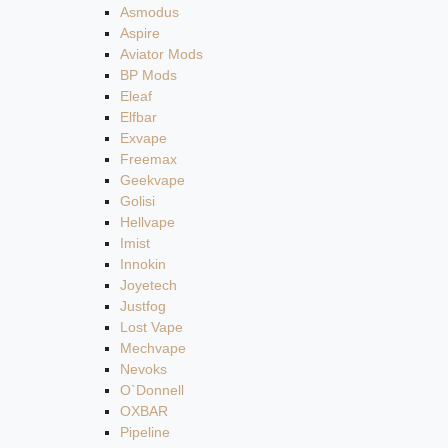
Asmodus
Aspire
Aviator Mods
BP Mods
Eleaf
Elfbar
Exvape
Freemax
Geekvape
Golisi
Hellvape
Imist
Innokin
Joyetech
Justfog
Lost Vape
Mechvape
Nevoks
O`Donnell
OXBAR
Pipeline