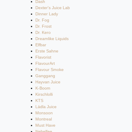
Dash
Dexter's Juice Lab
Dinner Lady
Dr. Fog
Dr. Frost
Dr. Kero
Dreamlike Liquids
Elfbar
Erste Sahne
Flavorist
FlavourArt
Flavour Smoke
Ganggang
Hayvan Juice
K-Boom
Kirschlolli
KTS
Lädla Juice
Monsoon
Montreal
Must Have
Nebelfee