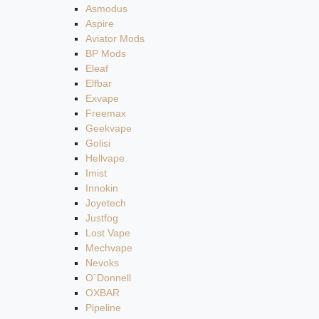
Asmodus
Aspire
Aviator Mods
BP Mods
Eleaf
Elfbar
Exvape
Freemax
Geekvape
Golisi
Hellvape
Imist
Innokin
Joyetech
Justfog
Lost Vape
Mechvape
Nevoks
O`Donnell
OXBAR
Pipeline