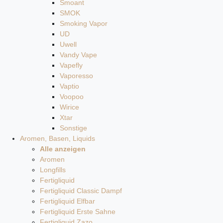
Smoant
SMOK
Smoking Vapor
UD
Uwell
Vandy Vape
Vapefly
Vaporesso
Vaptio
Voopoo
Wirice
Xtar
Sonstige
Aromen, Basen, Liquids
Alle anzeigen
Aromen
Longfills
Fertigliquid
Fertigliquid Classic Dampf
Fertigliquid Elfbar
Fertigliquid Erste Sahne
Fertigliquid Zazo