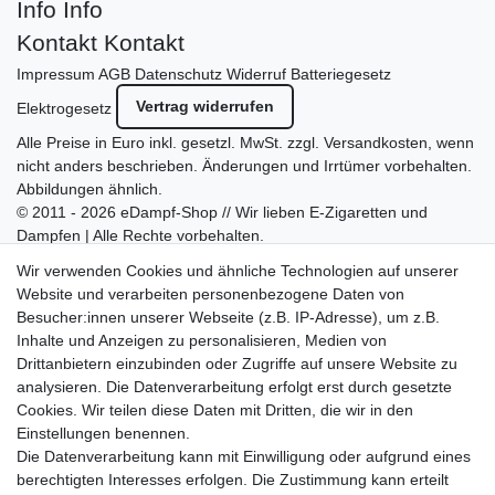
Info
Info
Kontakt
Kontakt
Impressum
AGB
Datenschutz
Widerruf
Batteriegesetz
Vertrag widerrufen
Elektrogesetz
Alle Preise in Euro inkl. gesetzl. MwSt. zzgl.
Versandkosten
, wenn
nicht anders beschrieben. Änderungen und Irrtümer vorbehalten.
Abbildungen ähnlich.
© 2011 - 2026 eDampf-Shop // Wir lieben E-Zigaretten und
Dampfen | Alle Rechte vorbehalten.
Besuchen Sie auch unseren
SURAO Krisenvorsorge Onlineshop
Wir verwenden Cookies und ähnliche Technologien auf unserer
mit vielen spannenden Artikeln.
Website und verarbeiten personenbezogene Daten von
Besucher:innen unserer Webseite (z.B. IP-Adresse), um z.B.
Bitte entschuldigen Sie, wenn wir telefonisch wegen hoher
Inhalte und Anzeigen zu personalisieren, Medien von
betrieblicher Auslastung nicht erreichbar sein sollten.
Drittanbietern einzubinden oder Zugriffe auf unsere Website zu
Schreiben Sie uns gerne eine E-Mail mit Ihrer Telefonnummer
analysieren. Die Datenverarbeitung erfolgt erst durch gesetzte
und der Bitte um Rückruf.
Cookies. Wir teilen diese Daten mit Dritten, die wir in den
Wir rufen Sie schnellstmöglich zurück.
Einstellungen benennen.
Die Datenverarbeitung kann mit Einwilligung oder aufgrund eines
Wir versenden in die folgenden Länder
berechtigten Interesses erfolgen. Die Zustimmung kann erteilt