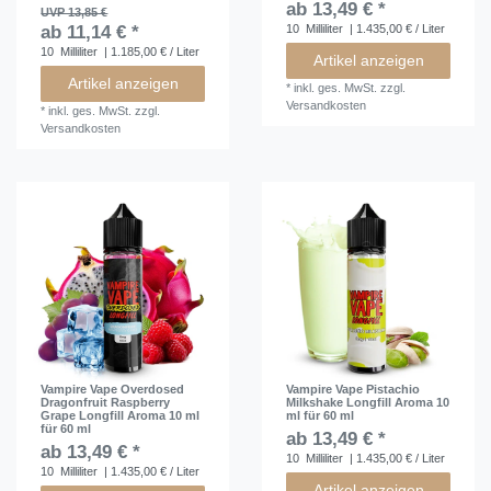
ab 13,49 € *
UVP 13,85 €
ab 11,14 € *
10
Milliliter
| 1.435,00 € / Liter
10
Milliliter
| 1.185,00 € / Liter
Artikel anzeigen
Artikel anzeigen
*
inkl. ges. MwSt.
zzgl.
Versandkosten
*
inkl. ges. MwSt.
zzgl.
Versandkosten
Vampire Vape Overdosed
Vampire Vape Pistachio
Dragonfruit Raspberry
Milkshake Longfill Aroma 10
Grape Longfill Aroma 10 ml
ml für 60 ml
für 60 ml
ab 13,49 € *
ab 13,49 € *
10
Milliliter
| 1.435,00 € / Liter
10
Milliliter
| 1.435,00 € / Liter
Artikel anzeigen