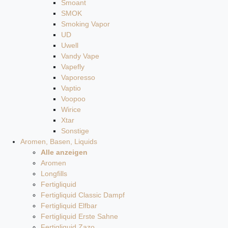
Smoant
SMOK
Smoking Vapor
UD
Uwell
Vandy Vape
Vapefly
Vaporesso
Vaptio
Voopoo
Wirice
Xtar
Sonstige
Aromen, Basen, Liquids
Alle anzeigen
Aromen
Longfills
Fertigliquid
Fertigliquid Classic Dampf
Fertigliquid Elfbar
Fertigliquid Erste Sahne
Fertigliquid Zazo