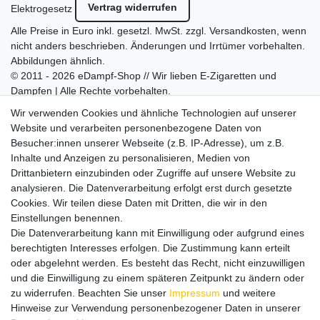
Vertrag widerrufen
Elektrogesetz
Alle Preise in Euro inkl. gesetzl. MwSt. zzgl.
Versandkosten
, wenn
nicht anders beschrieben. Änderungen und Irrtümer vorbehalten.
Abbildungen ähnlich.
© 2011 - 2026 eDampf-Shop // Wir lieben E-Zigaretten und
Dampfen | Alle Rechte vorbehalten.
Besuchen Sie auch unseren
SURAO Krisenvorsorge Onlineshop
Wir verwenden Cookies und ähnliche Technologien auf unserer
mit vielen spannenden Artikeln.
Website und verarbeiten personenbezogene Daten von
Besucher:innen unserer Webseite (z.B. IP-Adresse), um z.B.
Bitte entschuldigen Sie, wenn wir telefonisch wegen hoher
Inhalte und Anzeigen zu personalisieren, Medien von
betrieblicher Auslastung nicht erreichbar sein sollten.
Drittanbietern einzubinden oder Zugriffe auf unsere Website zu
Schreiben Sie uns gerne eine E-Mail mit Ihrer Telefonnummer
analysieren. Die Datenverarbeitung erfolgt erst durch gesetzte
und der Bitte um Rückruf.
Cookies. Wir teilen diese Daten mit Dritten, die wir in den
Wir rufen Sie schnellstmöglich zurück.
Einstellungen benennen.
Die Datenverarbeitung kann mit Einwilligung oder aufgrund eines
Wir versenden in die folgenden Länder
berechtigten Interesses erfolgen. Die Zustimmung kann erteilt
oder abgelehnt werden. Es besteht das Recht, nicht einzuwilligen
und die Einwilligung zu einem späteren Zeitpunkt zu ändern oder
Versandkostenfrei (DE) ab 69 €
zu widerrufen. Beachten Sie unser
Impressum
und weitere
Hinweise zur Verwendung personenbezogener Daten in unserer