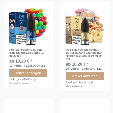
Pod Salt Fusions Bubble
Pod Salt Fusions Peanut
Blue Nikotinsalz Liquid 10
Butter Banana Granola Bar
ml 20 mg
Nikotinsalz Liquid 10 ml 20
mg
ab 10,20 € *
ab 10,20 € *
10
Milliliter
| 1.085,00 € / Liter
10
Milliliter
| 1.085,00 € / Liter
Artikel anzeigen
Artikel anzeigen
*
inkl. ges. MwSt.
zzgl.
*
inkl. ges. MwSt.
zzgl.
Versandkosten
Versandkosten