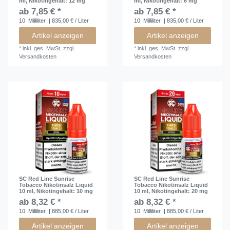
ml
, Nikotingehalt: 12 mg
ml
, Nikotingehalt: 6 mg
ab 7,85 € *
ab 7,85 € *
10
Milliliter
| 835,00 € / Liter
10
Milliliter
| 835,00 € / Liter
Artikel anzeigen
Artikel anzeigen
*
inkl. ges. MwSt.
zzgl.
*
inkl. ges. MwSt.
zzgl.
Versandkosten
Versandkosten
SC Red Line Sunrise
SC Red Line Sunrise
Tobacco Nikotinsalz Liquid
Tobacco Nikotinsalz Liquid
10 ml
, Nikotingehalt: 10 mg
10 ml
, Nikotingehalt: 20 mg
ab 8,32 € *
ab 8,32 € *
10
Milliliter
| 885,00 € / Liter
10
Milliliter
| 885,00 € / Liter
Artikel anzeigen
Artikel anzeigen