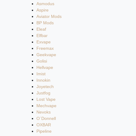
Asmodus
Aspire
Aviator Mods
BP Mods
Eleaf
Elfbar
Exvape
Freemax
Geekvape
Golisi
Hellvape
Imist
Innokin
Joyetech
Justfog
Lost Vape
Mechvape
Nevoks
O`Donnell
OXBAR
Pipeline