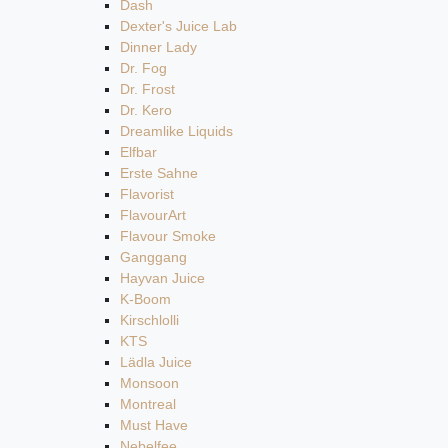
Dash
Dexter's Juice Lab
Dinner Lady
Dr. Fog
Dr. Frost
Dr. Kero
Dreamlike Liquids
Elfbar
Erste Sahne
Flavorist
FlavourArt
Flavour Smoke
Ganggang
Hayvan Juice
K-Boom
Kirschlolli
KTS
Lädla Juice
Monsoon
Montreal
Must Have
Nebelfee