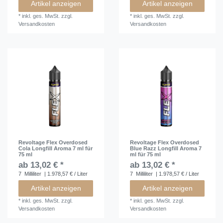
Artikel anzeigen
Artikel anzeigen
*
inkl. ges. MwSt.
zzgl.
*
inkl. ges. MwSt.
zzgl.
Versandkosten
Versandkosten
Revoltage Flex Overdosed
Revoltage Flex Overdosed
Cola Longfill Aroma 7 ml für
Blue Razz Longfill Aroma 7
75 ml
ml für 75 ml
ab 13,02 € *
ab 13,02 € *
7
Milliliter
| 1.978,57 € / Liter
7
Milliliter
| 1.978,57 € / Liter
Artikel anzeigen
Artikel anzeigen
*
inkl. ges. MwSt.
zzgl.
*
inkl. ges. MwSt.
zzgl.
Versandkosten
Versandkosten