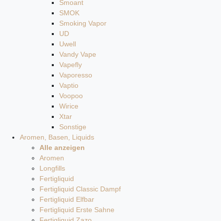
Smoant
SMOK
Smoking Vapor
UD
Uwell
Vandy Vape
Vapefly
Vaporesso
Vaptio
Voopoo
Wirice
Xtar
Sonstige
Aromen, Basen, Liquids
Alle anzeigen
Aromen
Longfills
Fertigliquid
Fertigliquid Classic Dampf
Fertigliquid Elfbar
Fertigliquid Erste Sahne
Fertigliquid Zazo