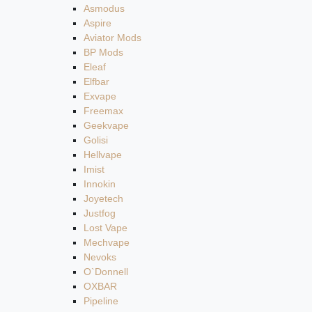
Asmodus
Aspire
Aviator Mods
BP Mods
Eleaf
Elfbar
Exvape
Freemax
Geekvape
Golisi
Hellvape
Imist
Innokin
Joyetech
Justfog
Lost Vape
Mechvape
Nevoks
O`Donnell
OXBAR
Pipeline