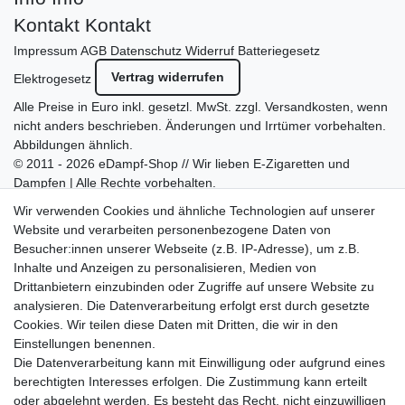
Kontakt
Kontakt
Impressum
AGB
Datenschutz
Widerruf
Batteriegesetz
Vertrag widerrufen
Elektrogesetz
Alle Preise in Euro inkl. gesetzl. MwSt. zzgl.
Versandkosten
, wenn
nicht anders beschrieben. Änderungen und Irrtümer vorbehalten.
Abbildungen ähnlich.
© 2011 - 2026 eDampf-Shop // Wir lieben E-Zigaretten und
Dampfen | Alle Rechte vorbehalten.
Besuchen Sie auch unseren
SURAO Krisenvorsorge Onlineshop
Wir verwenden Cookies und ähnliche Technologien auf unserer
mit vielen spannenden Artikeln.
Website und verarbeiten personenbezogene Daten von
Besucher:innen unserer Webseite (z.B. IP-Adresse), um z.B.
Bitte entschuldigen Sie, wenn wir telefonisch wegen hoher
Inhalte und Anzeigen zu personalisieren, Medien von
betrieblicher Auslastung nicht erreichbar sein sollten.
Drittanbietern einzubinden oder Zugriffe auf unsere Website zu
Schreiben Sie uns gerne eine E-Mail mit Ihrer Telefonnummer
analysieren. Die Datenverarbeitung erfolgt erst durch gesetzte
und der Bitte um Rückruf.
Cookies. Wir teilen diese Daten mit Dritten, die wir in den
Wir rufen Sie schnellstmöglich zurück.
Einstellungen benennen.
Die Datenverarbeitung kann mit Einwilligung oder aufgrund eines
Wir versenden in die folgenden Länder
berechtigten Interesses erfolgen. Die Zustimmung kann erteilt
oder abgelehnt werden. Es besteht das Recht, nicht einzuwilligen