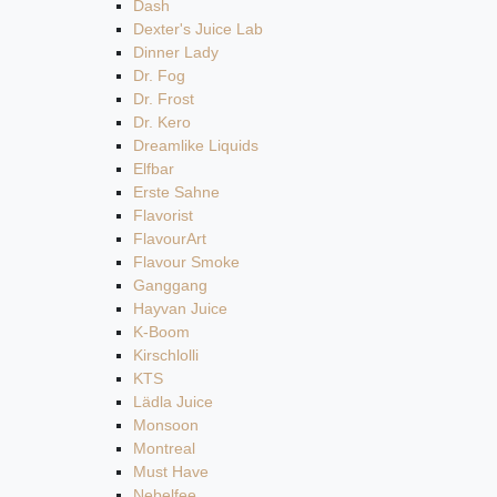
Dash
Dexter's Juice Lab
Dinner Lady
Dr. Fog
Dr. Frost
Dr. Kero
Dreamlike Liquids
Elfbar
Erste Sahne
Flavorist
FlavourArt
Flavour Smoke
Ganggang
Hayvan Juice
K-Boom
Kirschlolli
KTS
Lädla Juice
Monsoon
Montreal
Must Have
Nebelfee